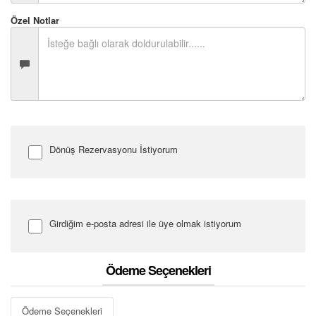
Özel Notlar
Dönüş Rezervasyonu İstiyorum
Dönüş Tarihi
Girdiğim e-posta adresi ile üye olmak istiyorum
Uçuş Notları
Şifre Girin
Ödeme Seçenekleri
Ödeme Seçenekleri