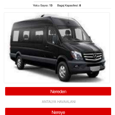
ÜYE GİRİŞİ / KAYIT
Yolcu Sayısı:
Bagaj Kapasitesi:
13
8
Nereden
ANTALYA HAVAALANI
Nereye