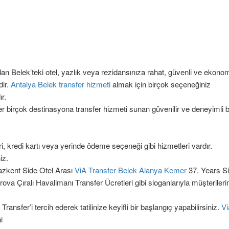
an Belek’teki otel, yazlık veya rezidansınıza rahat, güvenli ve ekonom
dir.
Antalya Belek transfer hizmeti
almak için birçok seçeneğiniz
r.
r birçok destinasyona transfer hizmeti sunan güvenilir ve deneyimli b
leri, kredi kartı veya yerinde ödeme seçeneği gibi hizmetleri vardır.
iz.
zkent Side Otel Arası
ViA Transfer Belek Alanya Kemer
37. Years S
 Çıralı Havalimanı Transfer Ücretleri gibi sloganlarıyla müşterileri
ransfer’i tercih ederek tatilinize keyifli bir başlangıç yapabilirsiniz.
Vi
i