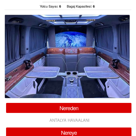
ÜYE GİRİŞİ / KAYIT
Yolcu Sayısı:
Bagaj Kapasitesi:
6
6
Nereden
ANTALYA HAVAALANI
Nereye