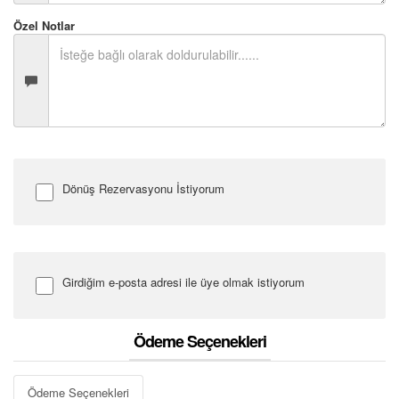
Özel Notlar
Dönüş Rezervasyonu İstiyorum
Dönüş Tarihi
Girdiğim e-posta adresi ile üye olmak istiyorum
Uçuş Notları
Şifre Girin
Ödeme Seçenekleri
Ödeme Seçenekleri