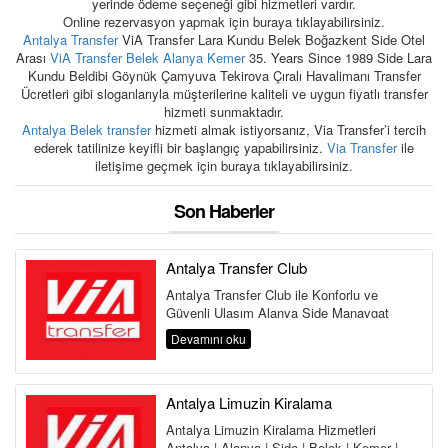
yerinde ödeme seçeneği gibi hizmetleri vardır.
Online rezervasyon yapmak için buraya tıklayabilirsiniz.
Antalya Transfer
ViA Transfer Lara Kundu Belek Boğazkent Side Otel
Arası
ViA Transfer Belek Alanya Kemer
35. Years Since 1989 Side Lara
Kundu Beldibi Göynük Çamyuva Tekirova Çıralı Havalimanı Transfer
Ücretleri gibi sloganlarıyla müşterilerine kaliteli ve uygun fiyatlı transfer
hizmeti sunmaktadır.
Antalya Belek transfer
hizmeti almak istiyorsanız, Via Transfer’i tercih
ederek tatilinize keyifli bir başlangıç yapabilirsiniz.
Via Transfer
ile
iletişime geçmek için buraya tıklayabilirsiniz.
Son Haberler
Antalya Transfer Club
Antalya Transfer Club ile Konforlu ve
Güvenli Ulaşım Alanya Side Manavgat
Belek Kemer Kundu Lara Antalya
Devamını oku
Havalima...
Antalya Limuzin Kiralama
Antalya Limuzin Kiralama Hizmetleri
Antalya | Alanya | Side | Belek | Kemer |