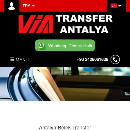
TRY
Whatsapp Destek Hattı
+90 2426061636
MENU
ANASAYFA
HABERLER
BELEK TRANSFER
İLETİŞİM
Antalya Belek Transfer