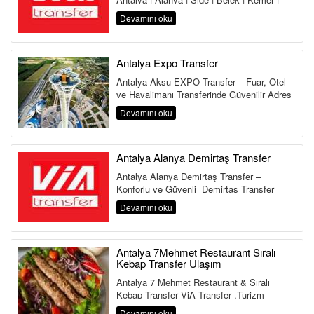
Lara | Kundu | Land of Legends Antalya,...
Devamını oku
Antalya Expo Transfer
Antalya Aksu EXPO Transfer – Fuar, Otel
ve Havalimanı Transferinde Güvenilir Adres
Antalya Aksu Transfer Hi...
Devamını oku
Antalya Alanya Demirtaş Transfer
Antalya Alanya Demirtaş Transfer –
Konforlu ve Güvenli Demirtaş Transfer
Hizmeti Antalya Havalimanı&...
Devamını oku
Antalya 7Mehmet Restaurant Sıralı
Kebap Transfer Ulaşım
Antalya 7 Mehmet Restaurant & Sıralı
Kebap Transfer ViA Transfer ,Turizm
Bakanlığı ve Ulaştırma Bakanlığına Bağlı ...
Devamını oku