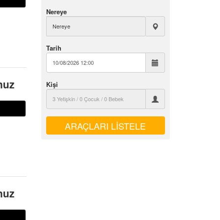
Nereye
Tarih
nuz
Kişi
n
nuz
n