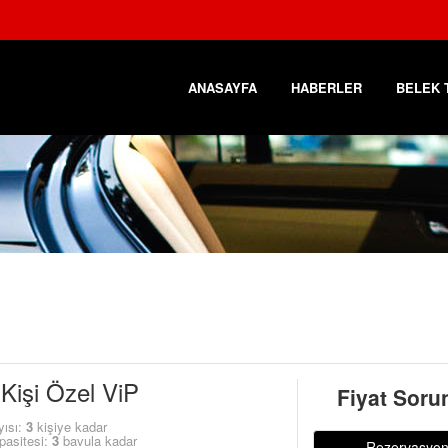
ANASAYFA
HABERLER
BELEK 
 Kişi Özel ViP
Fiyat Soru
yısı:
3
kişiye kadar
pasitesi:
3
bavula kadar
Rezervasyo