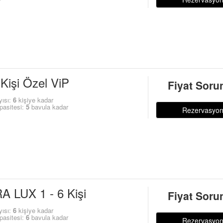
 Kişi Özel ViP
Fiyat Soru
yısı:
6
kişiye kadar
pasitesi:
5
bavula kadar
Rezervasyo
A LUX 1 - 6 Kişi
Fiyat Soru
yısı:
6
kişiye kadar
pasitesi:
6
bavula kadar
Rezervasyo