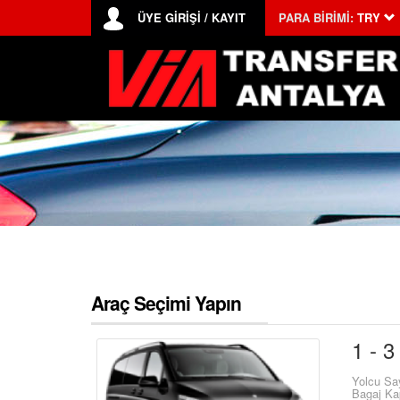
ÜYE GİRİŞİ / KAYIT
PARA BİRİMİ:
TRY
Araç Seçimi Yapın
1 - 3
Yolcu Sa
Bagaj Ka