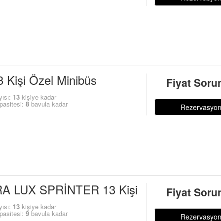
3 Kişi Özel Minibüs
Fiyat Soru
yısı:
13
kişiye kadar
pasitesi:
8
bavula kadar
Rezervasyo
A LUX SPRİNTER 13 Kişi
Fiyat Soru
yısı:
13
kişiye kadar
pasitesi:
9
bavula kadar
Rezervasyo