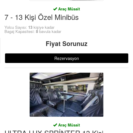
Araç Müsait
7 - 13 Kişi Özel Minibüs
Yolcu Sayısı:
13
kişiye kadar
Bagaj Kapasitesi:
8
bavula kadar
Fiyat Sorunuz
Rezervasyon
Araç Müsait
ULTRA LUX SPRİNTER 13 Kişi