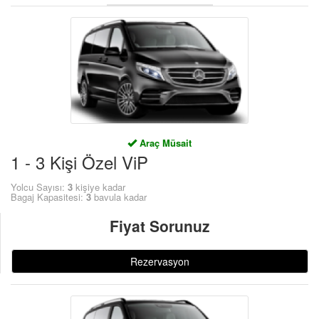
ÜYE GİRİŞİ / KAYIT
Araç Müsait
1 - 3 Kişi Özel ViP
Yolcu Sayısı:
3
kişiye kadar
Bagaj Kapasitesi:
3
bavula kadar
Fiyat Sorunuz
Rezervasyon