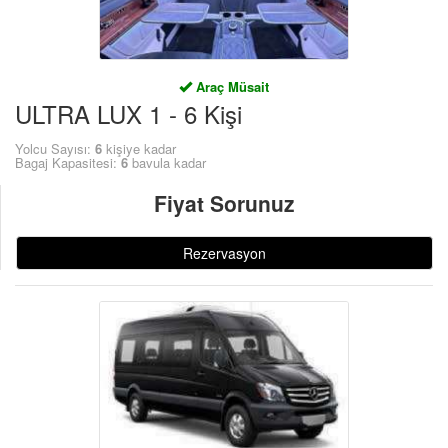
Araç Müsait
ULTRA LUX 1 - 6 Kişi
Yolcu Sayısı:
6
kişiye kadar
Bagaj Kapasitesi:
6
bavula kadar
Fiyat Sorunuz
Rezervasyon