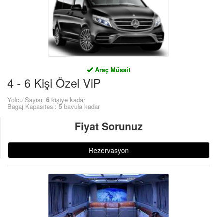
Araç Müsait
4 - 6 Kişi Özel ViP
Yolcu Sayısı:
6
kişiye kadar
Bagaj Kapasitesi:
5
bavula kadar
Fiyat Sorunuz
Rezervasyon