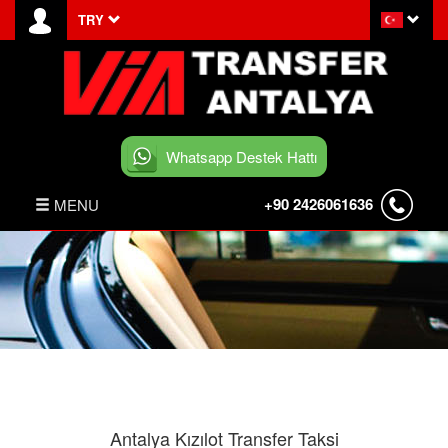
TRY
Whatsapp Destek Hattı
+90 2426061636
MENU
ANASAYFA
HABERLER
BELEK TRANSFER
İLETİŞİM
Antalya Kızılot Transfer Taksi