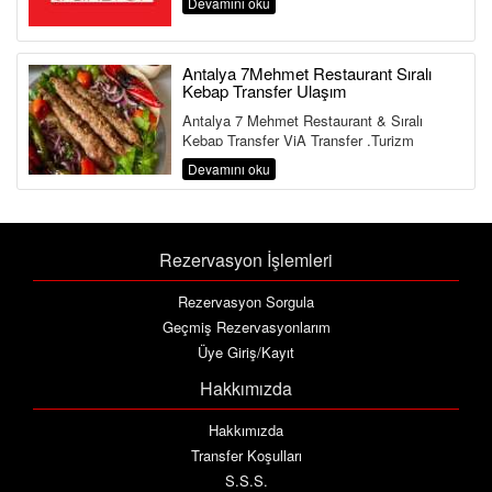
Devamını oku
Antalya 7Mehmet Restaurant Sıralı
Kebap Transfer Ulaşım
Antalya 7 Mehmet Restaurant & Sıralı
Kebap Transfer ViA Transfer ,Turizm
Bakanlığı ve Ulaştırma Bakanlığına Bağlı ...
Devamını oku
Rezervasyon İşlemleri
Rezervasyon Sorgula
Geçmiş Rezervasyonlarım
Üye Giriş/Kayıt
Hakkımızda
Hakkımızda
Transfer Koşulları
S.S.S.