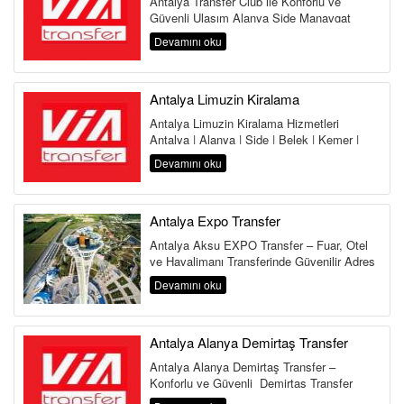
Antalya Transfer Club ile Konforlu ve
Güvenli Ulaşım Alanya Side Manavgat
Belek Kemer Kundu Lara Antalya
Devamını oku
Havalima...
Antalya Limuzin Kiralama
Antalya Limuzin Kiralama Hizmetleri
Antalya | Alanya | Side | Belek | Kemer |
Lara | Kundu | Land of Legends Antalya,...
Devamını oku
Antalya Expo Transfer
Antalya Aksu EXPO Transfer – Fuar, Otel
ve Havalimanı Transferinde Güvenilir Adres
Antalya Aksu Transfer Hi...
Devamını oku
Antalya Alanya Demirtaş Transfer
Antalya Alanya Demirtaş Transfer –
Konforlu ve Güvenli Demirtaş Transfer
Hizmeti Antalya Havalimanı&...