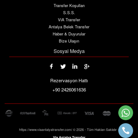
Transfer Koşulları
S.S.S.
ViA Transfer
Antalya Belek Transfer
Haber & Duyurular
Bize Ulaşın
Sosyal Medya
Rezervasyon Hattı
+90 2426061636
https://www.viaantalyatransfer.com/ © 2026 - Tüm Hakları Saklıdır -
Via Antalya Transfer