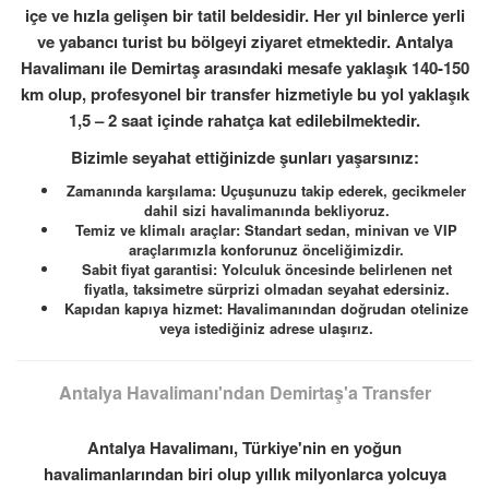
içe ve hızla gelişen bir tatil beldesidir. Her yıl binlerce yerli
ve yabancı turist bu bölgeyi ziyaret etmektedir. Antalya
Havalimanı ile Demirtaş arasındaki mesafe yaklaşık 140-150
km olup, profesyonel bir transfer hizmetiyle bu yol yaklaşık
1,5 – 2 saat içinde rahatça kat edilebilmektedir.
Bizimle seyahat ettiğinizde şunları yaşarsınız:
Zamanında karşılama: Uçuşunuzu takip ederek, gecikmeler
dahil sizi havalimanında bekliyoruz.
Temiz ve klimalı araçlar: Standart sedan, minivan ve VIP
araçlarımızla konforunuz önceliğimizdir.
Sabit fiyat garantisi: Yolculuk öncesinde belirlenen net
fiyatla, taksimetre sürprizi olmadan seyahat edersiniz.
Kapıdan kapıya hizmet: Havalimanından doğrudan otelinize
veya istediğiniz adrese ulaşırız.
Antalya Havalimanı'ndan Demirtaş'a Transfer
Antalya Havalimanı, Türkiye'nin en yoğun
havalimanlarından biri olup yıllık milyonlarca yolcuya