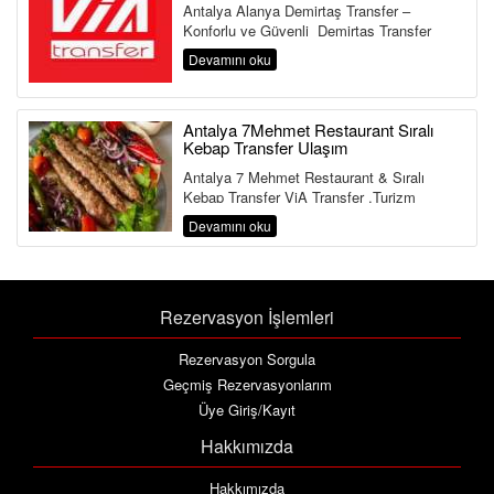
Antalya Alanya Demirtaş Transfer –
Konforlu ve Güvenli Demirtaş Transfer
Hizmeti Antalya Havalimanı&...
Devamını oku
Antalya 7Mehmet Restaurant Sıralı
Kebap Transfer Ulaşım
Antalya 7 Mehmet Restaurant & Sıralı
Kebap Transfer ViA Transfer ,Turizm
Bakanlığı ve Ulaştırma Bakanlığına Bağlı ...
Devamını oku
Rezervasyon İşlemleri
Rezervasyon Sorgula
Geçmiş Rezervasyonlarım
Üye Giriş/Kayıt
Hakkımızda
Hakkımızda