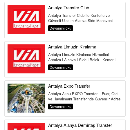
Antalya Transfer Club
Antalya Transfer Club ile Konforlu ve
Güvenli Ulaşım Alanya Side Manavgat
Belek Kemer Kundu Lara Antalya
Devamını oku
Havalima...
Antalya Limuzin Kiralama
Antalya Limuzin Kiralama Hizmetleri
Antalya | Alanya | Side | Belek | Kemer |
Lara | Kundu | Land of Legends Antalya,...
Devamını oku
Antalya Expo Transfer
Antalya Aksu EXPO Transfer – Fuar, Otel
ve Havalimanı Transferinde Güvenilir Adres
Antalya Aksu Transfer Hi...
Devamını oku
Antalya Alanya Demirtaş Transfer