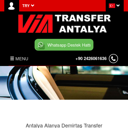
TRY
Whatsapp Destek Hattı
+90 2426061636
MENU
ANASAYFA
HABERLER
BELEK TRANSFER
İLETİŞİM
Antalya Alanya Demirtaş Transfer