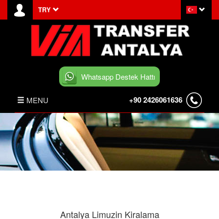
TRY
Whatsapp Destek Hattı
+90 2426061636
MENU
ANASAYFA
HABERLER
BELEK TRANSFER
İLETİŞİM
Antalya Limuzin Kiralama