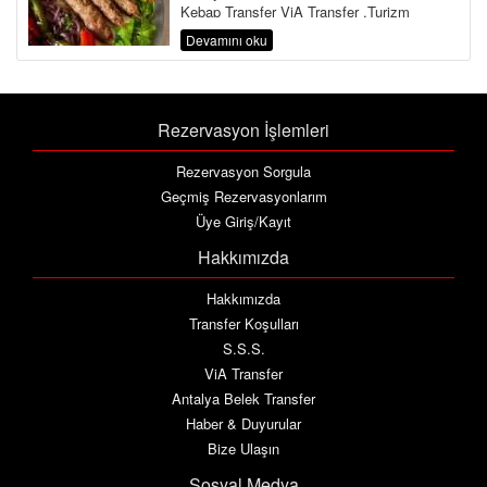
Kebap Transfer ViA Transfer ,Turizm
Bakanlığı ve Ulaştırma Bakanlığına Bağlı ...
Devamını oku
Rezervasyon İşlemleri
Rezervasyon Sorgula
Geçmiş Rezervasyonlarım
Üye Giriş/Kayıt
Hakkımızda
Hakkımızda
Transfer Koşulları
S.S.S.
ViA Transfer
Antalya Belek Transfer
Haber & Duyurular
Bize Ulaşın
Sosyal Medya