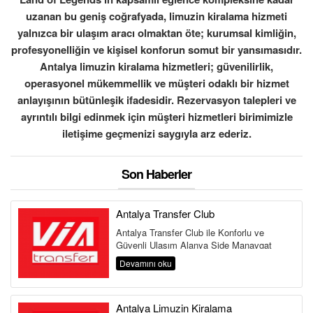
uzanan bu geniş coğrafyada, limuzin kiralama hizmeti
yalnızca bir ulaşım aracı olmaktan öte; kurumsal kimliğin,
profesyonelliğin ve kişisel konforun somut bir yansımasıdır.
Antalya limuzin kiralama hizmetleri; güvenilirlik,
operasyonel mükemmellik ve müşteri odaklı bir hizmet
anlayışının bütünleşik ifadesidir. Rezervasyon talepleri ve
ayrıntılı bilgi edinmek için müşteri hizmetleri birimimizle
iletişime geçmenizi saygıyla arz ederiz.
Son Haberler
Antalya Transfer Club
Antalya Transfer Club ile Konforlu ve
Güvenli Ulaşım Alanya Side Manavgat
Belek Kemer Kundu Lara Antalya
Devamını oku
Havalima...
Antalya Limuzin Kiralama