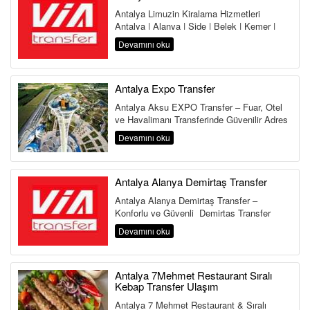
Antalya Limuzin Kiralama Hizmetleri
Antalya | Alanya | Side | Belek | Kemer |
Lara | Kundu | Land of Legends Antalya,...
Devamını oku
Antalya Expo Transfer
Antalya Aksu EXPO Transfer – Fuar, Otel
ve Havalimanı Transferinde Güvenilir Adres
Antalya Aksu Transfer Hi...
Devamını oku
Antalya Alanya Demirtaş Transfer
Antalya Alanya Demirtaş Transfer –
Konforlu ve Güvenli Demirtaş Transfer
Hizmeti Antalya Havalimanı&...
Devamını oku
Antalya 7Mehmet Restaurant Sıralı
Kebap Transfer Ulaşım
Antalya 7 Mehmet Restaurant & Sıralı