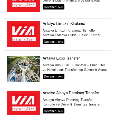
Güvenli Ulaşım Alanya Side Manavgat
Belek Kemer Kundu Lara Antalya
Devamını oku
Havalima...
Antalya Limuzin Kiralama
Antalya Limuzin Kiralama Hizmetleri
Antalya | Alanya | Side | Belek | Kemer |
Lara | Kundu | Land of Legends Antalya,...
Devamını oku
Antalya Expo Transfer
Antalya Aksu EXPO Transfer – Fuar, Otel
ve Havalimanı Transferinde Güvenilir Adres
Antalya Aksu Transfer Hi...
Devamını oku
Antalya Alanya Demirtaş Transfer
Antalya Alanya Demirtaş Transfer –
Konforlu ve Güvenli Demirtaş Transfer
Hizmeti Antalya Havalimanı&...
Devamını oku