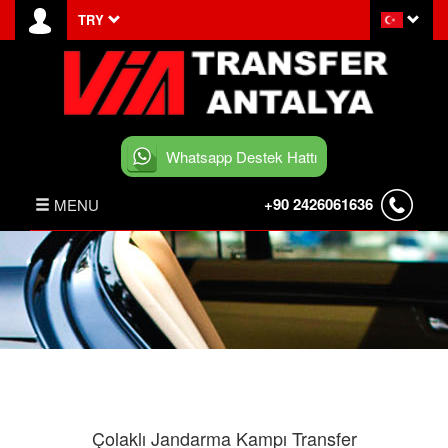
TRY
Whatsapp Destek Hattı
+90 2426061636
MENU
ANASAYFA
HABERLER
BELEK TRANSFER
İLETİŞİM
Çolaklı Jandarma Kampı Transfer