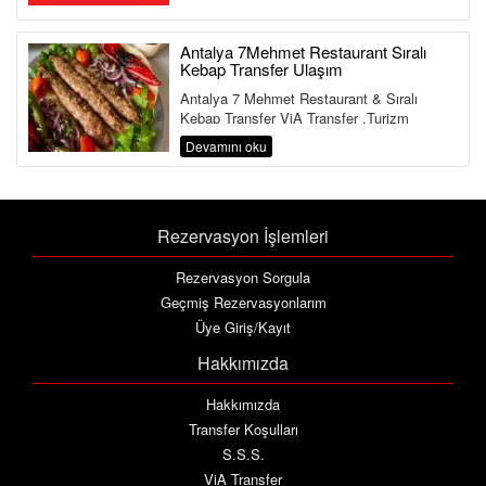
Antalya 7Mehmet Restaurant Sıralı
Kebap Transfer Ulaşım
Antalya 7 Mehmet Restaurant & Sıralı
Kebap Transfer ViA Transfer ,Turizm
Bakanlığı ve Ulaştırma Bakanlığına Bağlı ...
Devamını oku
Rezervasyon İşlemleri
Rezervasyon Sorgula
Geçmiş Rezervasyonlarım
Üye Giriş/Kayıt
Hakkımızda
Hakkımızda
Transfer Koşulları
S.S.S.
ViA Transfer