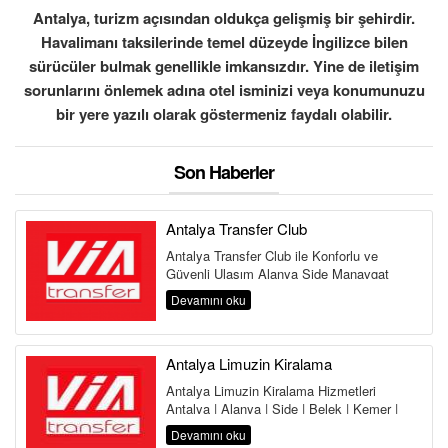
Antalya, turizm açısından oldukça gelişmiş bir şehirdir.
Havalimanı taksilerinde temel düzeyde İngilizce bilen
sürücüler bulmak genellikle imkansızdır. Yine de iletişim
sorunlarını önlemek adına otel isminizi veya konumunuzu
bir yere yazılı olarak göstermeniz faydalı olabilir.
Son Haberler
Antalya Transfer Club
Antalya Transfer Club ile Konforlu ve
Güvenli Ulaşım Alanya Side Manavgat
Belek Kemer Kundu Lara Antalya
Devamını oku
Havalima...
Antalya Limuzin Kiralama
Antalya Limuzin Kiralama Hizmetleri
Antalya | Alanya | Side | Belek | Kemer |
Lara | Kundu | Land of Legends Antalya,...
Devamını oku