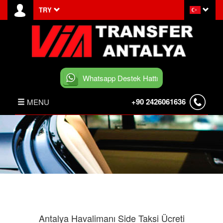
TRY
Whatsapp Destek Hattı
+90 2426061636
MENU
ANASAYFA
HABERLER
BELEK TRANSFER
İLETİŞİM
Antalya Havalimanı Side Taksi Ücreti