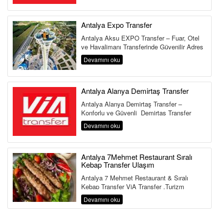
Antalya Expo Transfer
Antalya Aksu EXPO Transfer – Fuar, Otel
ve Havalimanı Transferinde Güvenilir Adres
Antalya Aksu Transfer Hi...
Devamını oku
Antalya Alanya Demirtaş Transfer
Antalya Alanya Demirtaş Transfer –
Konforlu ve Güvenli Demirtaş Transfer
Hizmeti Antalya Havalimanı&...
Devamını oku
Antalya 7Mehmet Restaurant Sıralı
Kebap Transfer Ulaşım
Antalya 7 Mehmet Restaurant & Sıralı
Kebap Transfer ViA Transfer ,Turizm
Bakanlığı ve Ulaştırma Bakanlığına Bağlı ...
Devamını oku