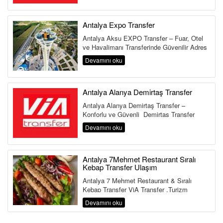
Antalya Expo Transfer
Antalya Aksu EXPO Transfer – Fuar, Otel
ve Havalimanı Transferinde Güvenilir Adres
Antalya Aksu Transfer Hi...
Devamını oku
Antalya Alanya Demirtaş Transfer
Antalya Alanya Demirtaş Transfer –
Konforlu ve Güvenli Demirtaş Transfer
Hizmeti Antalya Havalimanı&...
Devamını oku
Antalya 7Mehmet Restaurant Sıralı
Kebap Transfer Ulaşım
Antalya 7 Mehmet Restaurant & Sıralı
Kebap Transfer ViA Transfer ,Turizm
Bakanlığı ve Ulaştırma Bakanlığına Bağlı ...
Devamını oku