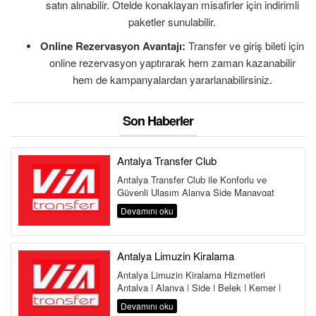
satın alınabilir. Otelde konaklayan misafirler için indirimli
paketler sunulabilir.
Online Rezervasyon Avantajı:
Transfer ve giriş bileti için
online rezervasyon yaptırarak hem zaman kazanabilir
hem de kampanyalardan yararlanabilirsiniz.
Son Haberler
Antalya Transfer Club
Antalya Transfer Club ile Konforlu ve
Güvenli Ulaşım Alanya Side Manavgat
Belek Kemer Kundu Lara Antalya
Devamını oku
Havalima...
Antalya Limuzin Kiralama
Antalya Limuzin Kiralama Hizmetleri
Antalya | Alanya | Side | Belek | Kemer |
Lara | Kundu | Land of Legends Antalya,...
Devamını oku