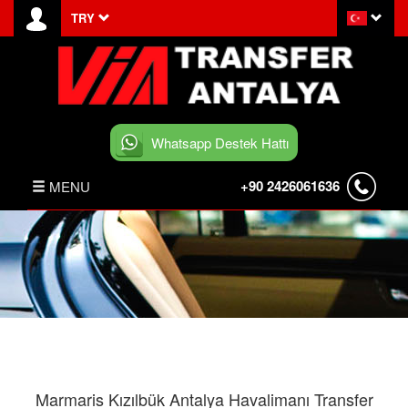
TRY
Whatsapp Destek Hattı
+90 2426061636
MENU
ANASAYFA
HABERLER
BELEK TRANSFER
İLETİŞİM
Marmaris Kızılbük Antalya Havalimanı Transfer