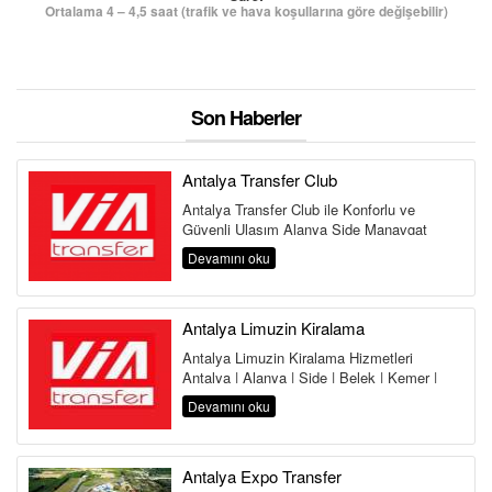
Ortalama 4 – 4,5 saat (trafik ve hava koşullarına göre değişebilir)
Son Haberler
Antalya Transfer Club
Antalya Transfer Club ile Konforlu ve
Güvenli Ulaşım Alanya Side Manavgat
Belek Kemer Kundu Lara Antalya
Devamını oku
Havalima...
Antalya Limuzin Kiralama
Antalya Limuzin Kiralama Hizmetleri
Antalya | Alanya | Side | Belek | Kemer |
Lara | Kundu | Land of Legends Antalya,...
Devamını oku
Antalya Expo Transfer