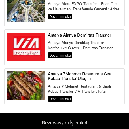
Antalya Aksu EXPO Transfer – Fuar, Otel
ve Havalimanı Transferinde Güvenilir Adres
Antalya Aksu Transfer Hi...
Devamını oku
Antalya Alanya Demirtaş Transfer
Antalya Alanya Demirtaş Transfer –
Konforlu ve Güvenli Demirtaş Transfer
Hizmeti Antalya Havalimanı&...
Devamını oku
Antalya 7Mehmet Restaurant Sıralı
Kebap Transfer Ulaşım
Antalya 7 Mehmet Restaurant & Sıralı
Kebap Transfer ViA Transfer ,Turizm
Bakanlığı ve Ulaştırma Bakanlığına Bağlı ...
Devamını oku
Rezervasyon İşlemleri