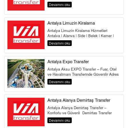
Belek Kemer Kundu Lara Antalya
Devamını oku
Havalima...
Antalya Limuzin Kiralama
Antalya Limuzin Kiralama Hizmetleri
Antalya | Alanya | Side | Belek | Kemer |
Lara | Kundu | Land of Legends Antalya,...
Devamını oku
Antalya Expo Transfer
Antalya Aksu EXPO Transfer – Fuar, Otel
ve Havalimanı Transferinde Güvenilir Adres
Antalya Aksu Transfer Hi...
Devamını oku
Antalya Alanya Demirtaş Transfer
Antalya Alanya Demirtaş Transfer –
Konforlu ve Güvenli Demirtaş Transfer
Hizmeti Antalya Havalimanı&...
Devamını oku