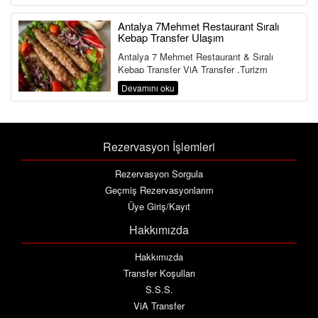
Antalya 7Mehmet Restaurant Sıralı
Kebap Transfer Ulaşım
Antalya 7 Mehmet Restaurant & Sıralı
Kebap Transfer ViA Transfer ,Turizm
Bakanlığı ve Ulaştırma Bakanlığına Bağlı ...
Devamını oku
Rezervasyon İşlemleri
Rezervasyon Sorgula
Geçmiş Rezervasyonlarım
Üye Giriş/Kayıt
Hakkımızda
Hakkımızda
Transfer Koşulları
S.S.S.
ViA Transfer