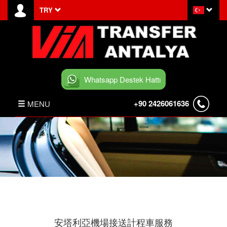
TRY
Whatsapp Destek Hattı
+90 2426061636
MENU
ANASAYFA
HABERLER
BELEK TRANSFER
İLETİŞİM
安塔利亞機場接送計程車服務