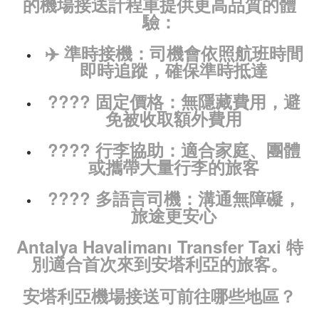
的機場接送計程車提供更高品質的體
驗：
✈️
準時接機
：司機會依照航班時間
即時追蹤，確保準時抵達
????
固定價格
：無隱藏費用，避
免被收取額外費用
????
行李協助
：適合家庭、團體
或攜帶大量行李的旅客
????
多語言司機
：溝通無障礙，
旅途更安心
Antalya Havalimanı Transfer Taxi
特
別適合首次來到安塔利亞的旅客。
安塔利亞機場接送可前往哪些地區？