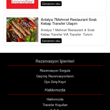
Hizmeti Antalya Havalimanı&...
Devamını oku
Antalya 7Mehmet Restaurant Sıralı
Kebap Transfer Ulaşım
Antalya 7 Mehmet Restaurant & Sıralı
Kebap Transfer ViA Transfer ,Turizm
Bakanlığı ve Ulaştırma Bakanlığına Bağlı ...
Devamını oku
Rezervasyon İşlemleri
Rezervasyon Sorgula
Geçmiş Rezervasyonlarım
Üye Giriş/Kayıt
Hakkımızda
Hakkımızda
Transfer Koşulları