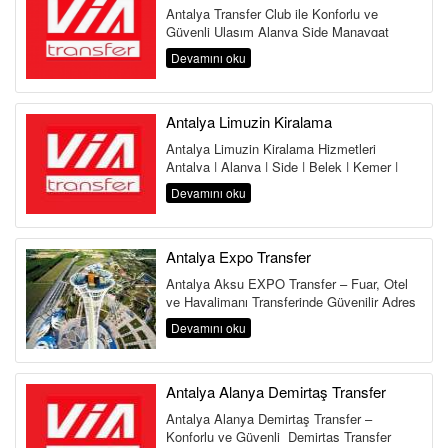
Antalya Transfer Club ile Konforlu ve
Güvenli Ulaşım Alanya Side Manavgat
Belek Kemer Kundu Lara Antalya
Devamını oku
Havalima...
Antalya Limuzin Kiralama
Antalya Limuzin Kiralama Hizmetleri
Antalya | Alanya | Side | Belek | Kemer |
Lara | Kundu | Land of Legends Antalya,...
Devamını oku
Antalya Expo Transfer
Antalya Aksu EXPO Transfer – Fuar, Otel
ve Havalimanı Transferinde Güvenilir Adres
Antalya Aksu Transfer Hi...
Devamını oku
Antalya Alanya Demirtaş Transfer
Antalya Alanya Demirtaş Transfer –
Konforlu ve Güvenli Demirtaş Transfer