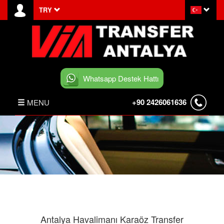
TRY
Whatsapp Destek Hattı
+90 2426061636
MENU
ANASAYFA
HABERLER
BELEK TRANSFER
İLETİŞİM
Antalya Havalimanı Karaöz Transfer