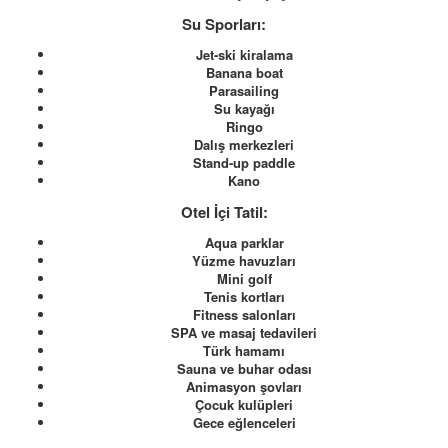
Su Sporları:
Jet-ski kiralama
Banana boat
Parasailing
Su kayağı
Ringo
Dalış merkezleri
Stand-up paddle
Kano
Otel İçi Tatil:
Aqua parklar
Yüzme havuzları
Mini golf
Tenis kortları
Fitness salonları
SPA ve masaj tedavileri
Türk hamamı
Sauna ve buhar odası
Animasyon şovları
Çocuk kulüpleri
Gece eğlenceleri