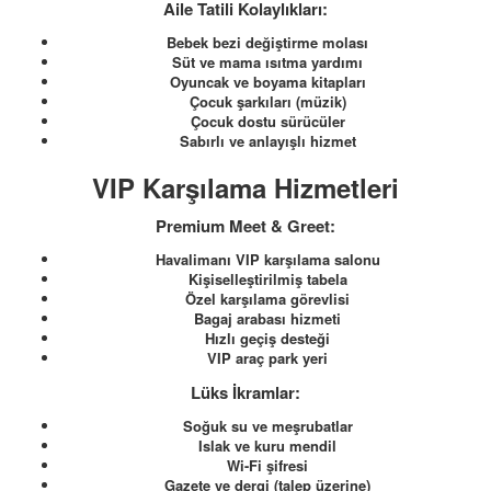
Aile Tatili Kolaylıkları:
Bebek bezi değiştirme molası
Süt ve mama ısıtma yardımı
Oyuncak ve boyama kitapları
Çocuk şarkıları (müzik)
Çocuk dostu sürücüler
Sabırlı ve anlayışlı hizmet
VIP Karşılama Hizmetleri
Premium Meet & Greet:
Havalimanı VIP karşılama salonu
Kişiselleştirilmiş tabela
Özel karşılama görevlisi
Bagaj arabası hizmeti
Hızlı geçiş desteği
VIP araç park yeri
Lüks İkramlar:
Soğuk su ve meşrubatlar
Islak ve kuru mendil
Wi-Fi şifresi
Gazete ve dergi (talep üzerine)