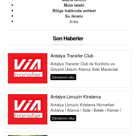
Mola talebi
Bölge hakkında sohbet
Su ikramı
&nbs
Son Haberler
Antalya Transfer Club
Antalya Transfer Club ile Konforlu ve
Güvenli Ulaşım Alanya Side Manavgat
Belek Kemer Kundu Lara Antalya
Devamını oku
Havalima...
Antalya Limuzin Kiralama
Antalya Limuzin Kiralama Hizmetleri
Antalya | Alanya | Side | Belek | Kemer |
Lara | Kundu | Land of Legends Antalya,...
Devamını oku