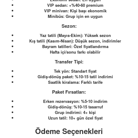
VIP sedan: +%40-60 premium
VIP minivan: Kişi başı ekonomik
Minibüs: Grup için en uygun
Sezon:
Yaz tatili (Mayıs-Ekim): Yüksek sezon
Kış tatili (Kasım-Nisan): Düşük sezon, indirimler
Bayram tatilleri: Özel fiyatlandırma
Hafta içi/sonu farkı olabilir
Transfer Tipi:
Tek yön: Standart fiyat
Gidiş-dönüş paket: %10-15 tatil indirimi
Saatlik kiralama: Farklı tarife
Paket Fırsatları:
Erken rezervasyon: %5-10 indirim
Gidiş-dönüş: %10-15 tasarruf
Grup indirimi: 4+ kişi
Uzun tatil: 10+ gün özel fiyat
Ödeme Seçenekleri