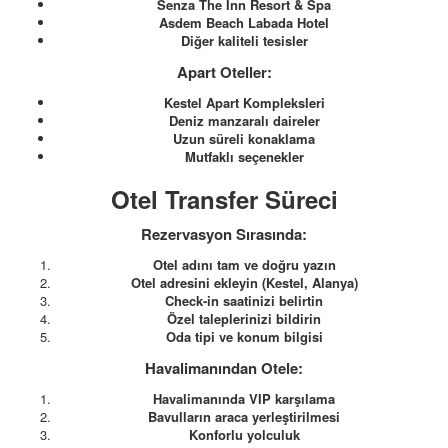
Senza The Inn Resort & Spa
Asdem Beach Labada Hotel
Diğer kaliteli tesisler
Apart Oteller:
Kestel Apart Kompleksleri
Deniz manzaralı daireler
Uzun süreli konaklama
Mutfaklı seçenekler
Otel Transfer Süreci
Rezervasyon Sırasında:
Otel adını tam ve doğru yazın
Otel adresini ekleyin (Kestel, Alanya)
Check-in saatinizi belirtin
Özel taleplerinizi bildirin
Oda tipi ve konum bilgisi
Havalimanından Otele:
Havalimanında VIP karşılama
Bavulların araca yerleştirilmesi
Konforlu yolculuk