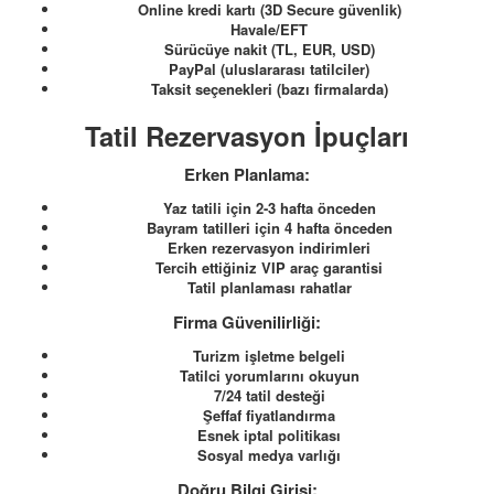
Online kredi kartı (3D Secure güvenlik)
Havale/EFT
Sürücüye nakit (TL, EUR, USD)
PayPal (uluslararası tatilciler)
Taksit seçenekleri (bazı firmalarda)
Tatil Rezervasyon İpuçları
Erken Planlama:
Yaz tatili için 2-3 hafta önceden
Bayram tatilleri için 4 hafta önceden
Erken rezervasyon indirimleri
Tercih ettiğiniz VIP araç garantisi
Tatil planlaması rahatlar
Firma Güvenilirliği:
Turizm işletme belgeli
Tatilci yorumlarını okuyun
7/24 tatil desteği
Şeffaf fiyatlandırma
Esnek iptal politikası
Sosyal medya varlığı
Doğru Bilgi Girişi: