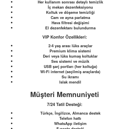
Her kullanım sonrası detaylı temizlik
İç mekan dezenfeksiyonu
Koltuk ve döşeme temizliği
Cam ve ayna parlatma
Hava filtresi değişimi
El dezenfektanı bulundurma
VIP Konfor Özellikleri:
2-4 yaş arası lüks araçlar
Premium klima sistemi
Deri veya lüks kumaş koltuklar
Ses sistemi ve müzik
USB şarj portları (her koltuğa)
Wi-Fi internet (seçilmiş araçlarda)
Su ikramı
Islak mendil
Müşteri Memnuniyeti
7/24 Tatil Desteği:
Türkçe, İngilizce, Almanca destek
Telefon hattı
WhatsApp iletişim
E-posta desteği