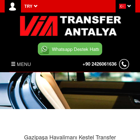
TRY
Whatsapp Destek Hattı
+90 2426061636
MENU
ANASAYFA
HABERLER
BELEK TRANSFER
İLETİŞİM
Gazipaşa Havalimanı Kestel Transfer