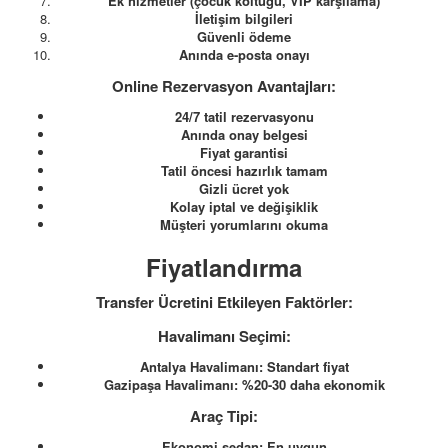
Ek hizmetler (çocuk koltuğu, VIP karşılama)
İletişim bilgileri
Güvenli ödeme
Anında e-posta onayı
Online Rezervasyon Avantajları:
24/7 tatil rezervasyonu
Anında onay belgesi
Fiyat garantisi
Tatil öncesi hazırlık tamam
Gizli ücret yok
Kolay iptal ve değişiklik
Müşteri yorumlarını okuma
Fiyatlandırma
Transfer Ücretini Etkileyen Faktörler:
Havalimanı Seçimi:
Antalya Havalimanı: Standart fiyat
Gazipaşa Havalimanı: %20-30 daha ekonomik
Araç Tipi:
Ekonomi sedan: En uygun