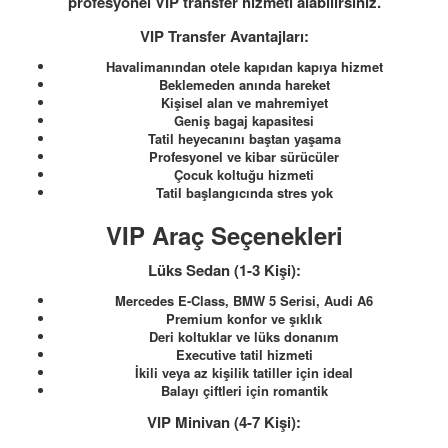
profesyonel VIP transfer hizmeti alabilirsiniz.
VIP Transfer Avantajları:
Havalimanından otele kapıdan kapıya hizmet
Beklemeden anında hareket
Kişisel alan ve mahremiyet
Geniş bagaj kapasitesi
Tatil heyecanını baştan yaşama
Profesyonel ve kibar sürücüler
Çocuk koltuğu hizmeti
Tatil başlangıcında stres yok
VIP Araç Seçenekleri
Lüks Sedan (1-3 Kişi):
Mercedes E-Class, BMW 5 Serisi, Audi A6
Premium konfor ve şıklık
Deri koltuklar ve lüks donanım
Executive tatil hizmeti
İkili veya az kişilik tatiller için ideal
Balayı çiftleri için romantik
VIP Minivan (4-7 Kişi):