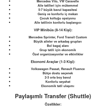
Mercedes Vito, VW Caravelle
Aile tatilleri için mükemmel
5-7 büyük bavul kapasitesi
Geniş ve konforlu iç mekan
Çocuk koltuğu opsiyonu
Aile tatilinin konforlu başlangıcı
VIP Minibüs (8-14 Kişi):
Mercedes Sprinter, Ford Transit Custom
Büyük aileler ve arkadaş grupları
Bol bagaj alanı
Grup tatili için ekonomik
Özel organizasyonlar ve etkinlikler
Ekonomi Araçlar (1-3 Kişi):
Volkswagen Passat, Renault Fluence
Bütçe dostu seçenek
2-3 orta boy bavul
Konforlu seyahat
Ekonomik tatil ulaşımı
Paylaşımlı Transfer (Shuttle)
Özellikler: