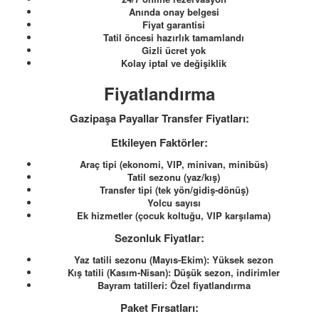
Anında onay belgesi
Fiyat garantisi
Tatil öncesi hazırlık tamamlandı
Gizli ücret yok
Kolay iptal ve değişiklik
Fiyatlandırma
Gazipaşa Payallar Transfer Fiyatları:
Etkileyen Faktörler:
Araç tipi (ekonomi, VIP, minivan, minibüs)
Tatil sezonu (yaz/kış)
Transfer tipi (tek yön/gidiş-dönüş)
Yolcu sayısı
Ek hizmetler (çocuk koltuğu, VIP karşılama)
Sezonluk Fiyatlar:
Yaz tatili sezonu (Mayıs-Ekim): Yüksek sezon
Kış tatili (Kasım-Nisan): Düşük sezon, indirimler
Bayram tatilleri: Özel fiyatlandırma
Paket Fırsatları: