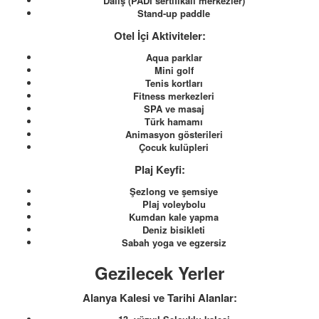
Dalış (PADI sertifikalı merkezler)
Stand-up paddle
Otel İçi Aktiviteler:
Aqua parklar
Mini golf
Tenis kortları
Fitness merkezleri
SPA ve masaj
Türk hamamı
Animasyon gösterileri
Çocuk kulüpleri
Plaj Keyfi:
Şezlong ve şemsiye
Plaj voleybolu
Kumdan kale yapma
Deniz bisikleti
Sabah yoga ve egzersiz
Gezilecek Yerler
Alanya Kalesi ve Tarihi Alanlar: