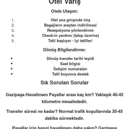
Otel Varış
Otele Ulaşım:
Otel ana girişinde iniş
Bagajların araçtan indirilmesi
Resepsiyona yönlendirme
Check-in yardımı (talep üzerine)
Tatil başlıyor - iyi tatiller!
Dönüş Bilgilendirme:
Dönüş transfer tarihi teyidi
Saat bilgisi
İletişim numaraları
Tatil boyunca destek
Sık Sorulan Sorular
Gazipaşa Havalimanı Payallar arası kaç km? Yaklaşık 40-45
kilometre mesafededir.
Transfer süresi ne kadar? Normal trafik koşullarında 35-45
dakika sürmektedir.
Payallar için hangi havalimanı daha yakın? Gazipaşa