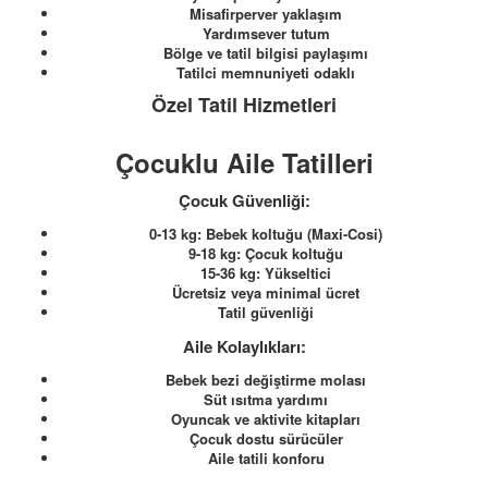
Misafirperver yaklaşım
Yardımsever tutum
Bölge ve tatil bilgisi paylaşımı
Tatilci memnuniyeti odaklı
Özel Tatil Hizmetleri
Çocuklu Aile Tatilleri
Çocuk Güvenliği:
0-13 kg: Bebek koltuğu (Maxi-Cosi)
9-18 kg: Çocuk koltuğu
15-36 kg: Yükseltici
Ücretsiz veya minimal ücret
Tatil güvenliği
Aile Kolaylıkları:
Bebek bezi değiştirme molası
Süt ısıtma yardımı
Oyuncak ve aktivite kitapları
Çocuk dostu sürücüler
Aile tatili konforu