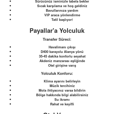
Sürücünüz isminizle tabela bekler
Sıcak karşılama ve hoş geldiniz
Bavullarınıza yardım
VIP araca yönlendirme
Tatil başlıyor!
Payallar'a Yolculuk
Transfer Süreci:
Havalimanı çıkışı
D400 karayolu Alanya yönü
35-45 dakika konforlu seyahat
Akdeniz manzarası eşliğinde
Otel girişine varış
Yolculuk Konforu:
Klima ayarını belirleyin
Müzik tercihiniz
Mola ihtiyacınız varsa bildirin
Bölge hakkında bilgi alabilirsiniz
Su ikramı
Rahat ve keyifli