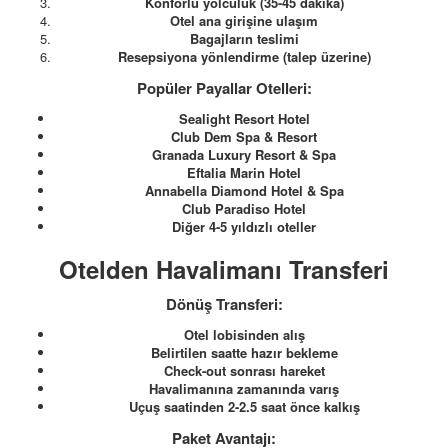
Konforlu yolculuk (35-45 dakika)
Otel ana girişine ulaşım
Bagajların teslimi
Resepsiyona yönlendirme (talep üzerine)
Popüler Payallar Otelleri:
Sealight Resort Hotel
Club Dem Spa & Resort
Granada Luxury Resort & Spa
Eftalia Marin Hotel
Annabella Diamond Hotel & Spa
Club Paradiso Hotel
Diğer 4-5 yıldızlı oteller
Otelden Havalimanı Transferi
Dönüş Transferi:
Otel lobisinden alış
Belirtilen saatte hazır bekleme
Check-out sonrası hareket
Havalimanına zamanında varış
Uçuş saatinden 2-2.5 saat önce kalkış
Paket Avantajı: