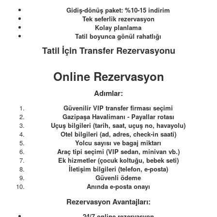
Gidiş-dönüş paket: %10-15 indirim
Tek seferlik rezervasyon
Kolay planlama
Tatil boyunca gönül rahatlığı
Tatil İçin Transfer Rezervasyonu
Online Rezervasyon
Adımlar:
Güvenilir VIP transfer firması seçimi
Gazipaşa Havalimanı - Payallar rotası
Uçuş bilgileri (tarih, saat, uçuş no, havayolu)
Otel bilgileri (ad, adres, check-in saati)
Yolcu sayısı ve bagaj miktarı
Araç tipi seçimi (VIP sedan, minivan vb.)
Ek hizmetler (çocuk koltuğu, bebek seti)
İletişim bilgileri (telefon, e-posta)
Güvenli ödeme
Anında e-posta onayı
Rezervasyon Avantajları:
24/7 online rezervasyon