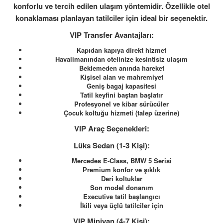
konforlu ve tercih edilen ulaşım yöntemidir. Özellikle otel
konaklaması planlayan tatilciler için ideal bir seçenektir.
VIP Transfer Avantajları:
Kapıdan kapıya direkt hizmet
Havalimanından otelinize kesintisiz ulaşım
Beklemeden anında hareket
Kişisel alan ve mahremiyet
Geniş bagaj kapasitesi
Tatil keyfini baştan başlatır
Profesyonel ve kibar sürücüler
Çocuk koltuğu hizmeti (talep üzerine)
VIP Araç Seçenekleri:
Lüks Sedan (1-3 Kişi):
Mercedes E-Class, BMW 5 Serisi
Premium konfor ve şıklık
Deri koltuklar
Son model donanım
Executive tatil başlangıcı
İkili veya üçlü tatilciler için
VIP Minivan (4-7 Kişi):