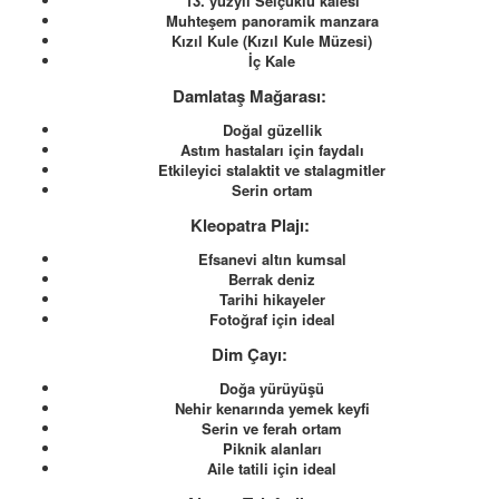
13. yüzyıl Selçuklu kalesi
Muhteşem panoramik manzara
Kızıl Kule (Kızıl Kule Müzesi)
İç Kale
Damlataş Mağarası:
Doğal güzellik
Astım hastaları için faydalı
Etkileyici stalaktit ve stalagmitler
Serin ortam
Kleopatra Plajı:
Efsanevi altın kumsal
Berrak deniz
Tarihi hikayeler
Fotoğraf için ideal
Dim Çayı:
Doğa yürüyüşü
Nehir kenarında yemek keyfi
Serin ve ferah ortam
Piknik alanları
Aile tatili için ideal