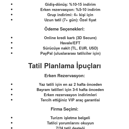
Gidiş-dönüş: %10-15 indirim
Erken rezervasyon: %5-10 indirim
Grup indirimi: 4+ kişi için
Uzun tatil (7+ gün): Özel fiyat
Ödeme Seçenekleri:
Online kredi kartı (3D Secure)
Havale/EFT
Sürücüye nakit (TL, EUR, USD)
PayPal (uluslararası tatilciler için)
Tatil Planlama İpuçları
Erken Rezervasyon:
Yaz tatili için en az 2 hafta önceden
Bayram tatilleri için 3-4 hafta önceden
Erken rezervasyon indirimleri
Tercih ettiğiniz VIP araç garantisi
Firma Seçimi:
Turizm işletme belgeli
Tatilci yorumlarını okuyun
7/24 tatil desteği