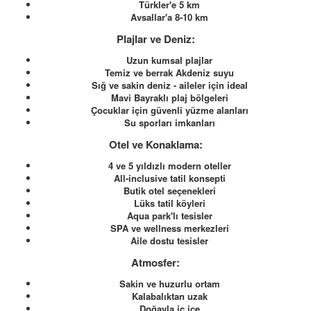
Türkler'e 5 km
Avsallar'a 8-10 km
Plajlar ve Deniz:
Uzun kumsal plajlar
Temiz ve berrak Akdeniz suyu
Sığ ve sakin deniz - aileler için ideal
Mavi Bayraklı plaj bölgeleri
Çocuklar için güvenli yüzme alanları
Su sporları imkanları
Otel ve Konaklama:
4 ve 5 yıldızlı modern oteller
All-inclusive tatil konsepti
Butik otel seçenekleri
Lüks tatil köyleri
Aqua park'lı tesisler
SPA ve wellness merkezleri
Aile dostu tesisler
Atmosfer:
Sakin ve huzurlu ortam
Kalabalıktan uzak
Doğayla iç içe