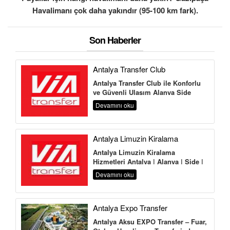
Havalimanı çok daha yakındır (95-100 km fark).
Son Haberler
Antalya Transfer Club
Antalya Transfer Club ile Konforlu
ve Güvenli Ulaşım Alanya Side
Manavgat Belek Kemer Kundu Lara
Devamını oku
Antalya Havalima...
Antalya Limuzin Kiralama
Antalya Limuzin Kiralama
Hizmetleri Antalya | Alanya | Side |
Belek | Kemer | Lara | Kundu | Land
Devamını oku
of Legends Antalya,...
Antalya Expo Transfer
Antalya Aksu EXPO Transfer – Fuar,