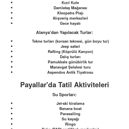
Kızıl Kule
Damlataş Mağarası
Kleopatra Plajı
Alışveriş merkezleri
Gece hayatı
Alanya'dan Yapılacak Turlar:
Tekne turları (korsan teknesi, gün boyu tur)
Jeep safari
Rafting (Köprülü Kanyon)
Dalış turları
Pamukkale günübirlik tur
Manavgat Şelalesi turu
Aspendos Antik Tiyatrosu
Payallar'da Tatil Aktiviteleri
Su Sporları:
Jet-ski kiralama
Banana boat
Parasailing
Su kayağı
Ringo