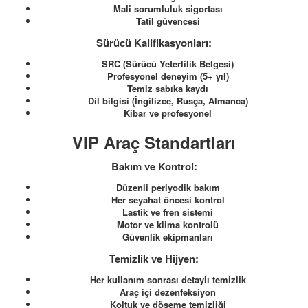
Mali sorumluluk sigortası
Tatil güvencesi
Sürücü Kalifikasyonları:
SRC (Sürücü Yeterlilik Belgesi)
Profesyonel deneyim (5+ yıl)
Temiz sabıka kaydı
Dil bilgisi (İngilizce, Rusça, Almanca)
Kibar ve profesyonel
VIP Araç Standartları
Bakım ve Kontrol:
Düzenli periyodik bakım
Her seyahat öncesi kontrol
Lastik ve fren sistemi
Motor ve klima kontrolü
Güvenlik ekipmanları
Temizlik ve Hijyen:
Her kullanım sonrası detaylı temizlik
Araç içi dezenfeksiyon
Koltuk ve döşeme temizliği