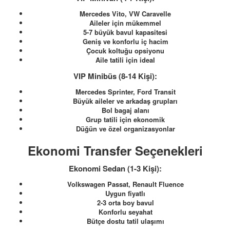
Mercedes Vito, VW Caravelle
Aileler için mükemmel
5-7 büyük bavul kapasitesi
Geniş ve konforlu iç hacim
Çocuk koltuğu opsiyonu
Aile tatili için ideal
VIP Minibüs (8-14 Kişi):
Mercedes Sprinter, Ford Transit
Büyük aileler ve arkadaş grupları
Bol bagaj alanı
Grup tatili için ekonomik
Düğün ve özel organizasyonlar
Ekonomi Transfer Seçenekleri
Ekonomi Sedan (1-3 Kişi):
Volkswagen Passat, Renault Fluence
Uygun fiyatlı
2-3 orta boy bavul
Konforlu seyahat
Bütçe dostu tatil ulaşımı