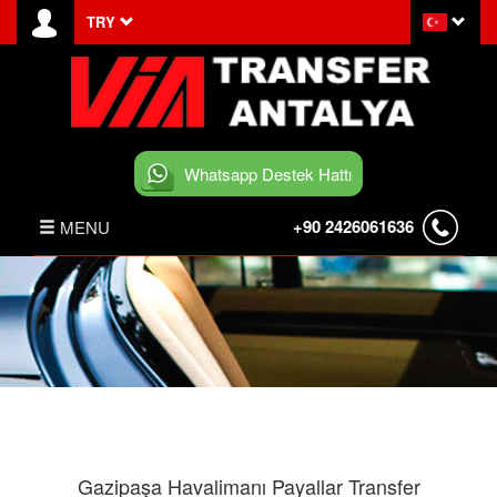
TRY
Whatsapp Destek Hattı
+90 2426061636
MENU
ANASAYFA
HABERLER
BELEK TRANSFER
İLETİŞİM
Gazipaşa Havalimanı Payallar Transfer