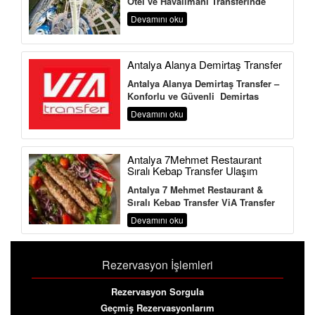
Otel ve Havalimanı Transferinde
Güvenilir Adres Antalya Aksu
Devamını oku
Transfer Hi...
Antalya Alanya Demirtaş Transfer
Antalya Alanya Demirtaş Transfer –
Konforlu ve Güvenli Demirtaş
Transfer Hizmeti Antalya
Devamını oku
Havalimanı&...
Antalya 7Mehmet Restaurant
Sıralı Kebap Transfer Ulaşım
Antalya 7 Mehmet Restaurant &
Sıralı Kebap Transfer ViA Transfer
,Turizm Bakanlığı ve Ulaştırma
Devamını oku
Bakanlığına Bağlı ...
Rezervasyon İşlemleri
Rezervasyon Sorgula
Geçmiş Rezervasyonlarım