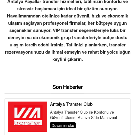
Antalya Payallar transfer hizmetleri, tatilinizin konforlu ve
stressiz başlaması için ideal bir çözüm sunuyor.
Havalimanından otelinize kadar güvenli, hızlı ve ekonomik
ulaşım sağlayan profesyonel firmalar, her bütçeye uygun
seçenekler sunuyor. VIP transfer seçenekleriyle lüks bir
deneyim ya da ekonomik grup transferleriyle bütçe dostu
ulaşım tercih edebilirsiniz. Tatilinizi planlarken, transfer
rezervasyonunuzu da ihmal etmeyin ve rahat bir yolculuğun
keyfini çıkarın.
Son Haberler
Antalya Transfer Club
Antalya Transfer Club ile Konforlu ve
Güvenli Ulaşım Alanya Side Manavgat
Belek Kemer Kundu Lara Antalya
Devamını oku
Havalima...