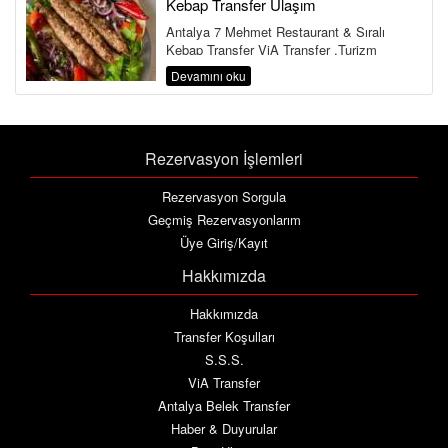
Kebap Transfer Ulaşım
Antalya 7 Mehmet Restaurant & Sıralı
Kebap Transfer ViA Transfer ,Turizm
Bakanlığı ve Ulaştırma Bakanlığına Bağlı ...
Devamını oku
Rezervasyon İşlemleri
Rezervasyon Sorgula
Geçmiş Rezervasyonlarım
Üye Giriş/Kayıt
Hakkımızda
Hakkımızda
Transfer Koşulları
S.S.S.
ViA Transfer
Antalya Belek Transfer
Haber & Duyurular