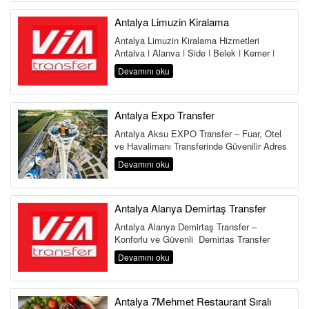
Antalya Limuzin Kiralama
Antalya Limuzin Kiralama Hizmetleri
Antalya | Alanya | Side | Belek | Kemer |
Lara | Kundu | Land of Legends Antalya,...
Devamını oku
Antalya Expo Transfer
Antalya Aksu EXPO Transfer – Fuar, Otel
ve Havalimanı Transferinde Güvenilir Adres
Antalya Aksu Transfer Hi...
Devamını oku
Antalya Alanya Demirtaş Transfer
Antalya Alanya Demirtaş Transfer –
Konforlu ve Güvenli Demirtaş Transfer
Hizmeti Antalya Havalimanı&...
Devamını oku
Antalya 7Mehmet Restaurant Sıralı