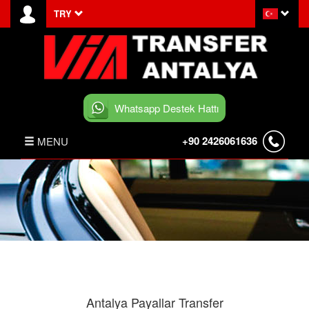
TRY
Whatsapp Destek Hattı
+90 2426061636
MENU
ANASAYFA
HABERLER
BELEK TRANSFER
İLETİŞİM
Antalya Payallar Transfer