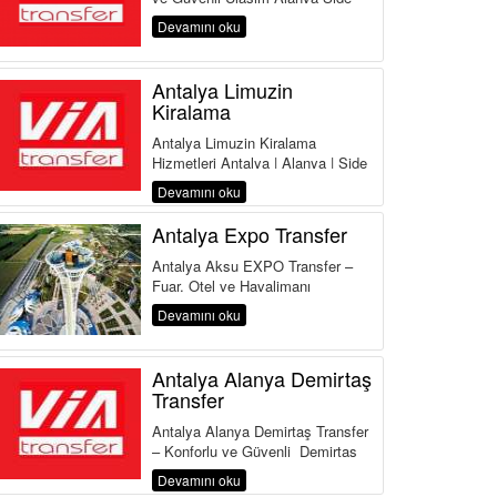
Manavgat Belek Kemer Kundu
Devamını oku
Lara Antalya Havalima...
Antalya Limuzin
Kiralama
Antalya Limuzin Kiralama
Hizmetleri Antalya | Alanya | Side
| Belek | Kemer | Lara | Kundu |
Devamını oku
Land of Legends Antalya,...
Antalya Expo Transfer
Antalya Aksu EXPO Transfer –
Fuar, Otel ve Havalimanı
Transferinde Güvenilir Adres
Devamını oku
Antalya Aksu Transfer Hi...
Antalya Alanya Demirtaş
Transfer
Antalya Alanya Demirtaş Transfer
– Konforlu ve Güvenli Demirtaş
Transfer Hizmeti Antalya
Devamını oku
Havalimanı&...