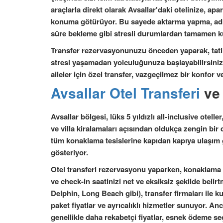
araçlarla direkt olarak Avsallar'daki otelinize, apar
konuma götürüyor. Bu sayede aktarma yapma, adr
süre bekleme gibi stresli durumlardan tamamen k
Transfer rezervasyonunuzu önceden yaparak, tat
stresi yaşamadan yolculuğunuza başlayabilirsiniz. 
aileler için özel transfer, vazgeçilmez bir konfor 
Avsallar Otel Transferi
ve
Avsallar bölgesi, lüks 5 yıldızlı all-inclusive otell
ve villa kiralamaları açısından oldukça zengin bir 
tüm konaklama tesislerine kapıdan kapıya ulaşım g
gösteriyor.
Otel transferi rezervasyonu yaparken, konaklama 
ve check-in saatinizi net ve eksiksiz şekilde belir
Delphin, Long Beach gibi), transfer firmaları ile k
paket fiyatlar ve ayrıcalıklı hizmetler sunuyor. 
genellikle daha rekabetçi fiyatlar, esnek ödeme seç