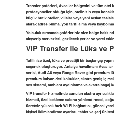
Transfer şoförleri, Avsallar bölgesini ve tüm ote
profesyoneller olduğu için, otelinizin veya konakl
küçük butik oteller, villalar veya yeni açılan tesi
alarak adres bulma, yön tarifi alma veya kaybolma
Yolculuk sırasında şoförleriniz size bölge hakkında d
alışveriş merkezleri, gezilecek yerler ve yerel etki
VIP Transfer ile Lüks ve P
Tatilinize özel, lüks ve prestijli bir başlangıç ya
seçenek oluşturuyor. Antalya havalimanı Avsallar 
serisi, Audi A6 veya Range Rover gibi premium lüks
premium İtalyan deri koltuklar, ekstra geniş iç mek
ses sistemi, ambient aydınlatma ve ekstra bagaj 
VIP transfer hizmetinde sunulan ekstra ayrıcalıkl
hizmeti, özel bekleme salonu yönlendirmesi, soğuk
ücretsiz yüksek hızlı Wi-Fi bağlantısı, güncel yerel
kişisel iklimlendirme ayarları, tablet ve şarj ünite