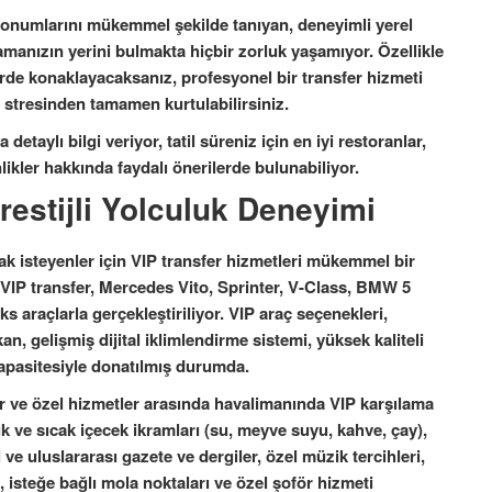
l konumlarını mükemmel şekilde tanıyan, deneyimli yerel
amanızın yerini bulmakta hiçbir zorluk yaşamıyor. Özellikle
slerde konaklayacaksanız, profesyonel bir transfer hizmeti
 stresinden tamamen kurtulabilirsiniz.
etaylı bilgi veriyor, tatil süreniz için en iyi restoranlar,
nlikler hakkında faydalı önerilerde bulunabiliyor.
restijli Yolculuk Deneyimi
pmak isteyenler için VIP transfer hizmetleri mükemmel bir
VIP transfer, Mercedes Vito, Sprinter, V-Class, BMW 5
 araçlarla gerçekleştiriliyor. VIP araç seçenekleri,
an, gelişmiş dijital iklimlendirme sistemi, yüksek kaliteli
kapasitesiyle donatılmış durumda.
ar ve özel hizmetler arasında havalimanında VIP karşılama
 ve sıcak içecek ikramları (su, meyve suyu, kahve, çay),
 ve uluslararası gazete ve dergiler, özel müzik tercihleri,
si, isteğe bağlı mola noktaları ve özel şoför hizmeti