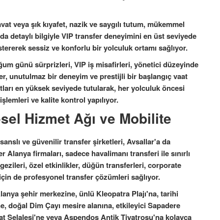
avat veya şık kıyafet, nazik ve saygılı tutum, mükemmel
nda detaylı bilgiyle VIP transfer deneyimini en üst seviyede
östererek sessiz ve konforlu bir yolculuk ortamı sağlıyor.
oğum günü sürprizleri, VIP iş misafirleri, yönetici düzeyinde
er, unutulmaz bir deneyim ve prestijli bir başlangıç vaat
rtları en yüksek seviyede tutularak, her yolculuk öncesi
şlemleri ve kalite kontrol yapılıyor.
sel Hizmet Ağı ve Mobilite
anslı ve güvenilir transfer şirketleri, Avsallar'a da
r Alanya firmaları, sadece havalimanı transferi ile sınırlı
gezileri, özel etkinlikler, düğün transferleri, corporate
 için de profesyonel transfer çözümleri sağlıyor.
lanya şehir merkezine, ünlü Kleopatra Plajı'na, tarihi
 doğal Dim Çayı mesire alanına, etkileyici Sapadere
at Şelalesi'ne veya Aspendos Antik Tiyatrosu'na kolayca