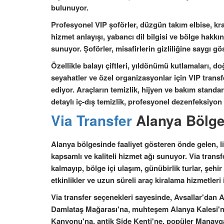
bulunuyor.
Profesyonel VIP şoförler, düzgün takım elbise, kr
hizmet anlayışı, yabancı dil bilgisi ve bölge hakkı
sunuyor. Şoförler, misafirlerin gizliliğine saygı g
Özellikle balayı çiftleri, yıldönümü kutlamaları, d
seyahatler ve özel organizasyonlar için VIP transf
ediyor. Araçların temizlik, hijyen ve bakım standa
detaylı iç-dış temizlik, profesyonel dezenfeksiyon i
Via Transfer
Alanya Bölge
Alanya bölgesinde faaliyet gösteren önde gelen, lis
kapsamlı ve kaliteli hizmet ağı sunuyor. Via transfe
kalmayıp, bölge içi ulaşım, günübirlik turlar, şehir 
etkinlikler ve uzun süreli araç kiralama hizmetleri
Via transfer seçenekleri sayesinde, Avsallar'dan A
Damlataş Mağarası'na, muhteşem Alanya Kalesi'ne,
Kanyonu'na, antik Side Kenti'ne, popüler Manavg