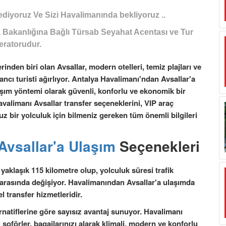
ediyoruz Ve Sizi Havalimanında bekliyoruz ..
a Bakanlığına Bağlı Türsab Seyahat Acentası ve Tur
eratorudur.
rinden biri olan Avsallar, modern otelleri, temiz plajları ve
bancı turisti ağırlıyor. Antalya Havalimanı'ndan Avsallar'a
 ulaşım yöntemi olarak güvenli, konforlu ve ekonomik bir
alimanı Avsallar transfer seçeneklerini, VIP araç
nsuz bir yolculuk için bilmeniz gereken tüm önemli bilgileri
Avsallar'a Ulaşım
Seçenekleri
yaklaşık 115 kilometre olup, yolculuk süresi trafik
at arasında değişiyor. Havalimanından Avsallar'a ulaşımda
l transfer hizmetleridir.
ernatiflerine göre sayısız avantaj sunuyor. Havalimanı
 şoförler, bagajlarınızı alarak klimali, modern ve konforlu