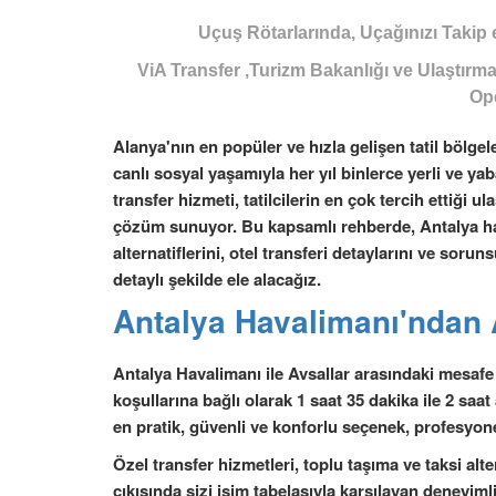
Uçuş Rötarlarında, Uçağınızı Takip 
ViA Transfer ,Turizm Bakanlığı ve Ulaştırm
Op
Alanya'nın en popüler ve hızla gelişen tatil bölgele
canlı sosyal yaşamıyla her yıl binlerce yerli ve ya
transfer hizmeti, tatilcilerin en çok tercih ettiği
çözüm sunuyor. Bu kapsamlı rehberde, Antalya hav
alternatiflerini, otel transferi detaylarını ve soru
detaylı şekilde ele alacağız.
Antalya Havalimanı'ndan 
Antalya Havalimanı ile Avsallar arasındaki mesafe 
koşullarına bağlı olarak 1 saat 35 dakika ile 2 sa
en pratik, güvenli ve konforlu seçenek, profesyone
Özel transfer hizmetleri, toplu taşıma ve taksi alt
çıkışında sizi isim tabelasıyla karşılayan deneyimli