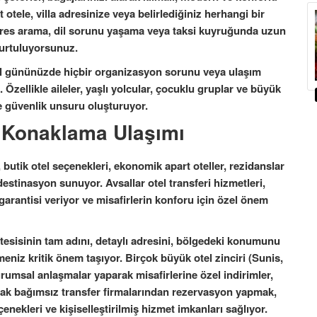
t otele, villa adresinize veya belirlediğiniz herhangi bir
es arama, dil sorunu yaşama veya taksi kuyruğunda uzun
urtuluyorsunuz.
il gününüzde hiçbir organizasyon sorunu veya ulaşım
Özellikle aileler, yaşlı yolcular, çocuklu gruplar ve büyük
ve güvenlik unsuru oluşturuyor.
 Konaklama Ulaşımı
er, butik otel seçenekleri, ekonomik apart oteller, rezidanslar
destinasyon sunuyor. Avsallar otel transferi hizmetleri,
arantisi veriyor ve misafirlerin konforu için özel önem
tesisinin tam adını, detaylı adresini, bölgedeki konumunu
tmeniz kritik önem taşıyor. Birçok büyük otel zinciri (Sunis,
urumsal anlaşmalar yaparak misafirlerine özel indirimler,
Ancak bağımsız transfer firmalarından rezervasyon yapmak,
enekleri ve kişiselleştirilmiş hizmet imkanları sağlıyor.