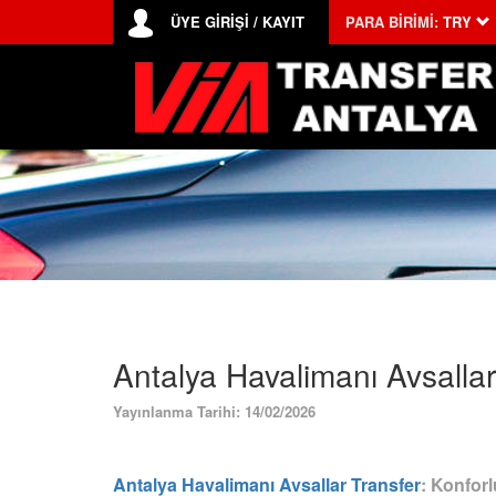
ÜYE GİRİŞİ / KAYIT
PARA BİRİMİ:
TRY
Antalya Havalimanı Avsallar
Yayınlanma Tarihi: 14/02/2026
Antalya Havalimanı Avsallar Transfer
: Konfor