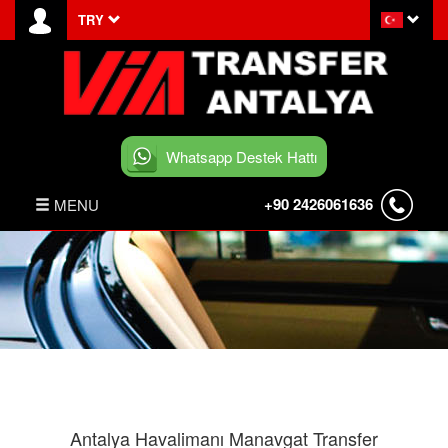
TRY
Whatsapp Destek Hattı
+90 2426061636
MENU
ANASAYFA
HABERLER
BELEK TRANSFER
İLETİŞİM
Antalya Havalimanı Manavgat Transfer