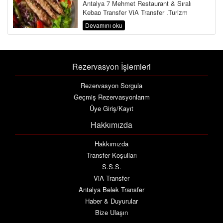
Antalya 7 Mehmet Restaurant & Sıralı
Kebap Transfer ViA Transfer ,Turizm
Bakanlığı ve Ulaştırma Bakanlığına Bağlı ...
Devamını oku
Rezervasyon İşlemleri
Rezervasyon Sorgula
Geçmiş Rezervasyonlarım
Üye Giriş/Kayıt
Hakkımızda
Hakkımızda
Transfer Koşulları
S.S.S.
ViA Transfer
Antalya Belek Transfer
Haber & Duyurular
Bize Ulaşın