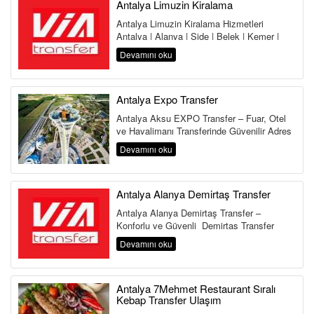
Antalya Limuzin Kiralama
Antalya Limuzin Kiralama Hizmetleri
Antalya | Alanya | Side | Belek | Kemer |
Lara | Kundu | Land of Legends Antalya,...
Devamını oku
Antalya Expo Transfer
Antalya Aksu EXPO Transfer – Fuar, Otel
ve Havalimanı Transferinde Güvenilir Adres
Antalya Aksu Transfer Hi...
Devamını oku
Antalya Alanya Demirtaş Transfer
Antalya Alanya Demirtaş Transfer –
Konforlu ve Güvenli Demirtaş Transfer
Hizmeti Antalya Havalimanı&...
Devamını oku
Antalya 7Mehmet Restaurant Sıralı
Kebap Transfer Ulaşım