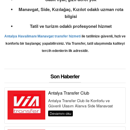
Manavgat, Side, Kızılağaç, Kızılot odaklı uzman rota
bilgisi
Tatil ve turizm odaklı profesyonel hizmet
Antalya Havalimanı Manavgat transfer hizmeti
ile tatilinize güvenli, hızlı ve
konforlu bir başlangıç yapabilirsiniz. Via Transfer, tatil ulaşımında kaliteyi
tercih edenlerin ilk adresidir.
Son Haberler
Antalya Transfer Club
Antalya Transfer Club ile Konforlu ve
Güvenli Ulaşım Alanya Side Manavgat
Belek Kemer Kundu Lara Antalya
Devamını oku
Havalima...