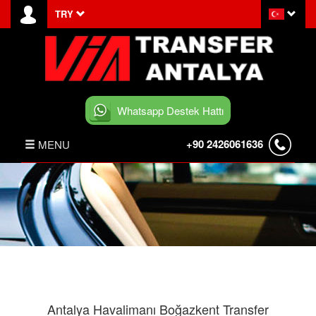
TRY
Whatsapp Destek Hattı
+90 2426061636
MENU
ANASAYFA
HABERLER
BELEK TRANSFER
İLETİŞİM
Antalya Havalimanı Boğazkent Transfer