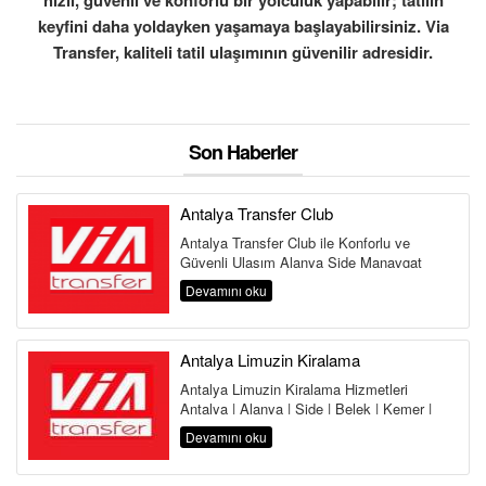
hızlı, güvenli ve konforlu bir yolculuk yapabilir; tatilin
keyfini daha yoldayken yaşamaya başlayabilirsiniz. Via
Transfer, kaliteli tatil ulaşımının güvenilir adresidir.
Son Haberler
Antalya Transfer Club
Antalya Transfer Club ile Konforlu ve
Güvenli Ulaşım Alanya Side Manavgat
Belek Kemer Kundu Lara Antalya
Devamını oku
Havalima...
Antalya Limuzin Kiralama
Antalya Limuzin Kiralama Hizmetleri
Antalya | Alanya | Side | Belek | Kemer |
Lara | Kundu | Land of Legends Antalya,...
Devamını oku