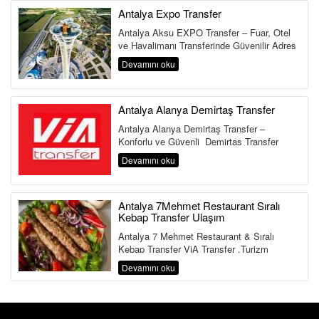
Antalya Expo Transfer
Antalya Aksu EXPO Transfer – Fuar, Otel
ve Havalimanı Transferinde Güvenilir Adres
Antalya Aksu Transfer Hi...
Devamını oku
Antalya Alanya Demirtaş Transfer
Antalya Alanya Demirtaş Transfer –
Konforlu ve Güvenli Demirtaş Transfer
Hizmeti Antalya Havalimanı&...
Devamını oku
Antalya 7Mehmet Restaurant Sıralı
Kebap Transfer Ulaşım
Antalya 7 Mehmet Restaurant & Sıralı
Kebap Transfer ViA Transfer ,Turizm
Bakanlığı ve Ulaştırma Bakanlığına Bağlı ...
Devamını oku