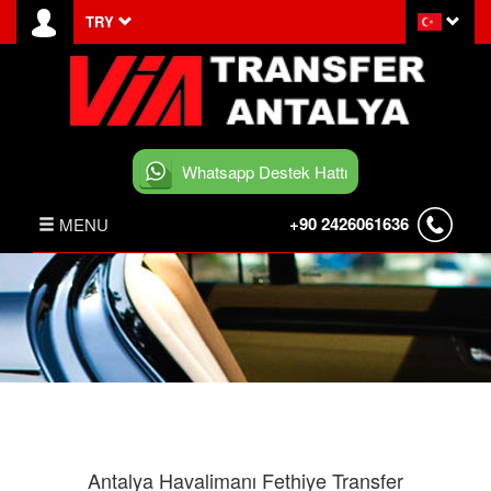
TRY
Whatsapp Destek Hattı
+90 2426061636
MENU
ANASAYFA
HABERLER
BELEK TRANSFER
İLETİŞİM
Antalya Havalimanı Fethiye Transfer