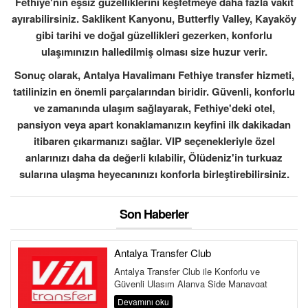
Fethiye'nin eşsiz güzelliklerini keşfetmeye daha fazla vakit
ayırabilirsiniz. Saklikent Kanyonu, Butterfly Valley, Kayaköy
gibi tarihi ve doğal güzellikleri gezerken, konforlu
ulaşımınızın halledilmiş olması size huzur verir.
Sonuç olarak, Antalya Havalimanı Fethiye transfer hizmeti,
tatilinizin en önemli parçalarından biridir. Güvenli, konforlu
ve zamanında ulaşım sağlayarak, Fethiye'deki otel,
pansiyon veya apart konaklamanızın keyfini ilk dakikadan
itibaren çıkarmanızı sağlar. VIP seçenekleriyle özel
anlarınızı daha da değerli kılabilir, Ölüdeniz'in turkuaz
sularına ulaşma heyecanınızı konforla birleştirebilirsiniz.
Son Haberler
Antalya Transfer Club
Antalya Transfer Club ile Konforlu ve
Güvenli Ulaşım Alanya Side Manavgat
Belek Kemer Kundu Lara Antalya
Devamını oku