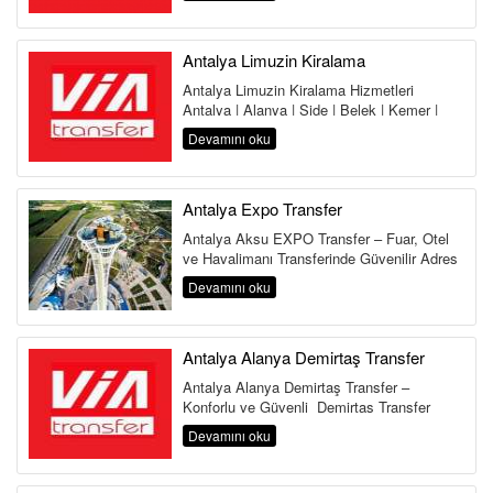
Havalima...
Antalya Limuzin Kiralama
Antalya Limuzin Kiralama Hizmetleri
Antalya | Alanya | Side | Belek | Kemer |
Lara | Kundu | Land of Legends Antalya,...
Devamını oku
Antalya Expo Transfer
Antalya Aksu EXPO Transfer – Fuar, Otel
ve Havalimanı Transferinde Güvenilir Adres
Antalya Aksu Transfer Hi...
Devamını oku
Antalya Alanya Demirtaş Transfer
Antalya Alanya Demirtaş Transfer –
Konforlu ve Güvenli Demirtaş Transfer
Hizmeti Antalya Havalimanı&...
Devamını oku