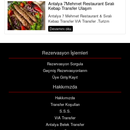
Antalya 7Mehmet Restaurant Sıralı
Kebap Transfer Ulaşım
Antalya 7 Mehmet Restaurant & Sıralı
Kebap Transfer ViA Transfer ,Turizm
Bakanlığı ve Ulaştırma Bakanlığına Bağlı ...
Devamını oku
Rezervasyon İşlemleri
Rezervasyon Sorgula
Geçmiş Rezervasyonlarım
Üye Giriş/Kayıt
Hakkımızda
Hakkımızda
Transfer Koşulları
S.S.S.
ViA Transfer
Antalya Belek Transfer