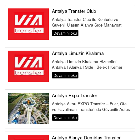
Antalya Transfer Club
Antalya Transfer Club ile Konforlu ve
Güvenli Ulaşım Alanya Side Manavgat
Belek Kemer Kundu Lara Antalya
Devamını oku
Havalima...
Antalya Limuzin Kiralama
Antalya Limuzin Kiralama Hizmetleri
Antalya | Alanya | Side | Belek | Kemer |
Lara | Kundu | Land of Legends Antalya,...
Devamını oku
Antalya Expo Transfer
Antalya Aksu EXPO Transfer – Fuar, Otel
ve Havalimanı Transferinde Güvenilir Adres
Antalya Aksu Transfer Hi...
Devamını oku
Antalya Alanya Demirtaş Transfer