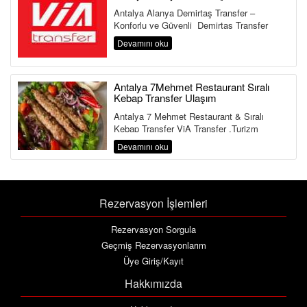
Antalya Alanya Demirtaş Transfer –
Konforlu ve Güvenli Demirtaş Transfer
Hizmeti Antalya Havalimanı&...
Devamını oku
Antalya 7Mehmet Restaurant Sıralı
Kebap Transfer Ulaşım
Antalya 7 Mehmet Restaurant & Sıralı
Kebap Transfer ViA Transfer ,Turizm
Bakanlığı ve Ulaştırma Bakanlığına Bağlı ...
Devamını oku
Rezervasyon İşlemleri
Rezervasyon Sorgula
Geçmiş Rezervasyonlarım
Üye Giriş/Kayıt
Hakkımızda