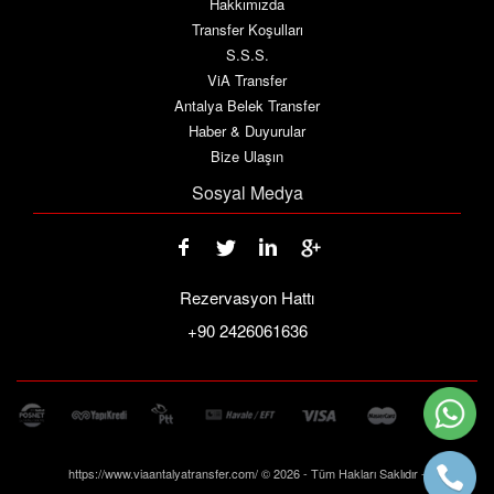
Hakkımızda
Transfer Koşulları
S.S.S.
ViA Transfer
Antalya Belek Transfer
Haber & Duyurular
Bize Ulaşın
Sosyal Medya
Rezervasyon Hattı
+90 2426061636
https://www.viaantalyatransfer.com/ © 2026 - Tüm Hakları Saklıdır -