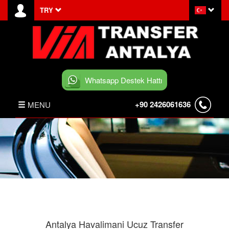
TRY
Whatsapp Destek Hattı
+90 2426061636
MENU
ANASAYFA
HABERLER
BELEK TRANSFER
İLETİŞİM
Antalya Havalimani Ucuz Transfer