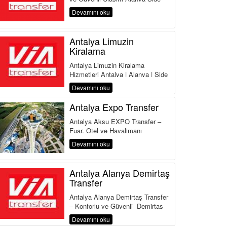
Manavgat Belek Kemer Kundu
Devamını oku
Lara Antalya Havalima...
Antalya Limuzin
Kiralama
Antalya Limuzin Kiralama
Hizmetleri Antalya | Alanya | Side
| Belek | Kemer | Lara | Kundu |
Devamını oku
Land of Legends Antalya,...
Antalya Expo Transfer
Antalya Aksu EXPO Transfer –
Fuar, Otel ve Havalimanı
Transferinde Güvenilir Adres
Devamını oku
Antalya Aksu Transfer Hi...
Antalya Alanya Demirtaş
Transfer
Antalya Alanya Demirtaş Transfer
– Konforlu ve Güvenli Demirtaş
Transfer Hizmeti Antalya
Devamını oku
Havalimanı&...