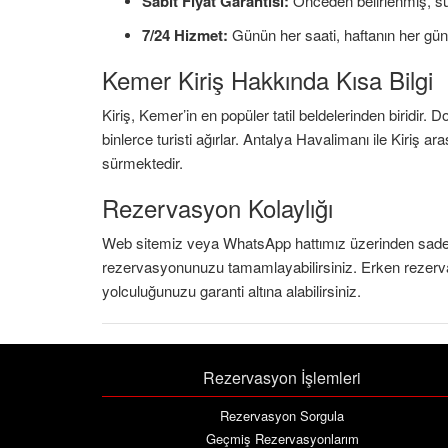
Sabit Fiyat Garantisi:
Önceden belirlenmiş, sürp
7/24 Hizmet:
Günün her saati, haftanın her gün
Kemer Kiriş Hakkında Kısa Bilgi
Kiriş, Kemer’in en popüler tatil beldelerinden biridir. Doğa
binlerce turisti ağırlar. Antalya Havalimanı ile Kiriş ar
sürmektedir.
Rezervasyon Kolaylığı
Web sitemiz veya WhatsApp hattımız üzerinden sad
rezervasyonunuzu tamamlayabilirsiniz. Erken rezerva
yolculuğunuzu garanti altına alabilirsiniz.
Rezervasyon İşlemleri
Rezervasyon Sorgula
Geçmiş Rezervasyonlarım