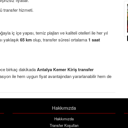
rizsiz fiyatlar.
ü transfer hizmeti.
yla iç içe yapısı, temiz plajları ve kaliteli otelleri ile her yıl
ası yaklaşık
65 km
olup, transfer süresi ortalama
1 saat
ece birkaç dakikada
Antalya Kemer Kiriş transfer
syon ile hem uygun fiyat avantajından yararlanabilir hem de
Hakkımızda
Hakkımızda
Transfer Koşulları