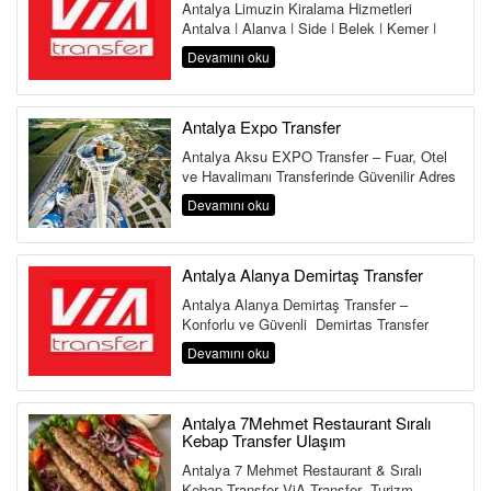
Antalya Limuzin Kiralama Hizmetleri
Antalya | Alanya | Side | Belek | Kemer |
Lara | Kundu | Land of Legends Antalya,...
Devamını oku
Antalya Expo Transfer
Antalya Aksu EXPO Transfer – Fuar, Otel
ve Havalimanı Transferinde Güvenilir Adres
Antalya Aksu Transfer Hi...
Devamını oku
Antalya Alanya Demirtaş Transfer
Antalya Alanya Demirtaş Transfer –
Konforlu ve Güvenli Demirtaş Transfer
Hizmeti Antalya Havalimanı&...
Devamını oku
Antalya 7Mehmet Restaurant Sıralı
Kebap Transfer Ulaşım
Antalya 7 Mehmet Restaurant & Sıralı
Kebap Transfer ViA Transfer ,Turizm