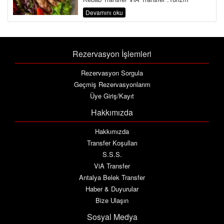
Bakanlığı ve Ulaştırma Bakanlığına Bağlı ...
Devamını oku
Rezervasyon İşlemleri
Rezervasyon Sorgula
Geçmiş Rezervasyonlarım
Üye Giriş/Kayıt
Hakkımızda
Hakkımızda
Transfer Koşulları
S.S.S.
ViA Transfer
Antalya Belek Transfer
Haber & Duyurular
Bize Ulaşın
Sosyal Medya