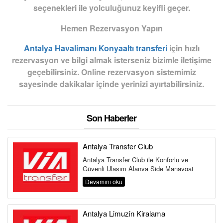
seçenekleri ile yolculuğunuz keyifli geçer.
Hemen Rezervasyon Yapın
Antalya Havalimanı Konyaaltı transferi
için hızlı
rezervasyon ve bilgi almak isterseniz bizimle iletişime
geçebilirsiniz. Online rezervasyon sistemimiz
sayesinde dakikalar içinde yerinizi ayırtabilirsiniz.
Son Haberler
Antalya Transfer Club
Antalya Transfer Club ile Konforlu ve
Güvenli Ulaşım Alanya Side Manavgat
Belek Kemer Kundu Lara Antalya
Devamını oku
Havalima...
Antalya Limuzin Kiralama