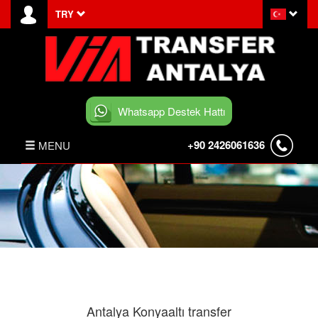
TRY
Whatsapp Destek Hattı
+90 2426061636
MENU
ANASAYFA
HABERLER
BELEK TRANSFER
İLETİŞİM
Antalya Konyaaltı transfer