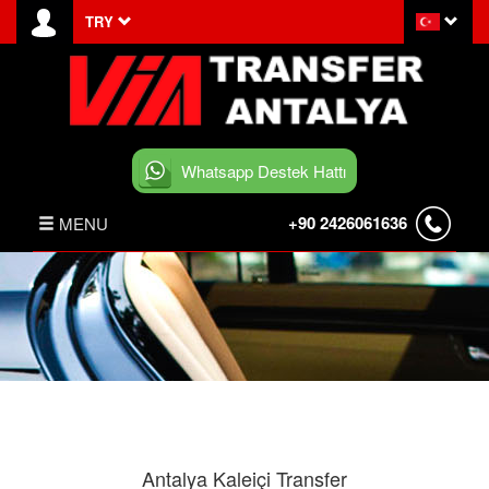
TRY
Whatsapp Destek Hattı
+90 2426061636
MENU
ANASAYFA
HABERLER
BELEK TRANSFER
İLETİŞİM
Antalya Kaleiçi Transfer