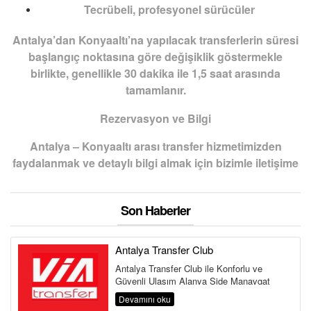
Tecrübeli, profesyonel sürücüler
Antalya’dan Konyaaltı’na yapılacak transferlerin süresi
başlangıç noktasına göre değişiklik göstermekle
birlikte, genellikle 30 dakika ile 1,5 saat arasında
tamamlanır.
Rezervasyon ve Bilgi
Antalya – Konyaaltı arası transfer hizmetimizden
faydalanmak ve detaylı bilgi almak için bizimle iletişime
Son Haberler
Antalya Transfer Club
Antalya Transfer Club ile Konforlu ve
Güvenli Ulaşım Alanya Side Manavgat
Belek Kemer Kundu Lara Antalya
Devamını oku
Havalima...