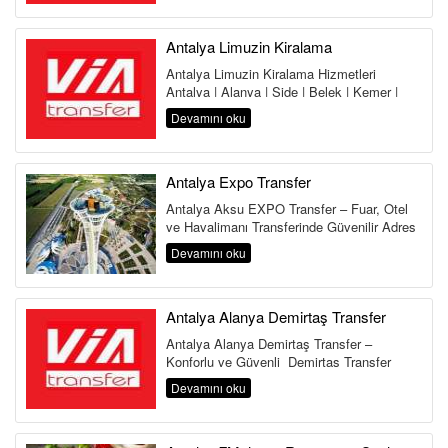
Antalya Limuzin Kiralama
Antalya Limuzin Kiralama Hizmetleri
Antalya | Alanya | Side | Belek | Kemer |
Lara | Kundu | Land of Legends Antalya,...
Devamını oku
Antalya Expo Transfer
Antalya Aksu EXPO Transfer – Fuar, Otel
ve Havalimanı Transferinde Güvenilir Adres
Antalya Aksu Transfer Hi...
Devamını oku
Antalya Alanya Demirtaş Transfer
Antalya Alanya Demirtaş Transfer –
Konforlu ve Güvenli Demirtaş Transfer
Hizmeti Antalya Havalimanı&...
Devamını oku