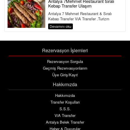
Antalya 7Mehmet Restaurant Sıralı
Kebap Transfer Ulaşım
Antalya 7 Mehmet Restaurant & Sıralı
Kebap Transfer ViA Transfer ,Turizm
Bakanlığı ve Ulaştırma Bakanlığına Bağlı ...
Devamını oku
Rezervasyon İşlemleri
Rezervasyon Sorgula
Geçmiş Rezervasyonlarım
Üye Giriş/Kayıt
Hakkımızda
Hakkımızda
Transfer Koşulları
S.S.S.
ViA Transfer
Antalya Belek Transfer
Haber & Duyurular