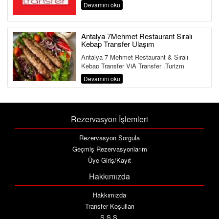
Hizmeti Antalya Havalimanı&...
Devamını oku
Antalya 7Mehmet Restaurant Sıralı
Kebap Transfer Ulaşım
Antalya 7 Mehmet Restaurant & Sıralı
Kebap Transfer ViA Transfer ,Turizm
Bakanlığı ve Ulaştırma Bakanlığına Bağlı ...
Devamını oku
Rezervasyon İşlemleri
Rezervasyon Sorgula
Geçmiş Rezervasyonlarım
Üye Giriş/Kayıt
Hakkımızda
Hakkımızda
Transfer Koşulları
S.S.S.