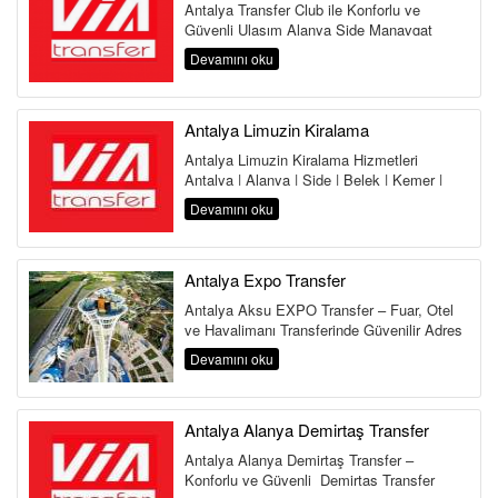
Antalya Transfer Club ile Konforlu ve
Güvenli Ulaşım Alanya Side Manavgat
Belek Kemer Kundu Lara Antalya
Devamını oku
Havalima...
Antalya Limuzin Kiralama
Antalya Limuzin Kiralama Hizmetleri
Antalya | Alanya | Side | Belek | Kemer |
Lara | Kundu | Land of Legends Antalya,...
Devamını oku
Antalya Expo Transfer
Antalya Aksu EXPO Transfer – Fuar, Otel
ve Havalimanı Transferinde Güvenilir Adres
Antalya Aksu Transfer Hi...
Devamını oku
Antalya Alanya Demirtaş Transfer
Antalya Alanya Demirtaş Transfer –
Konforlu ve Güvenli Demirtaş Transfer