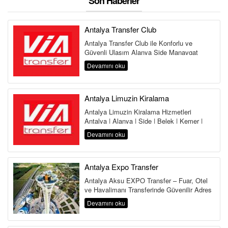
Son Haberler
Antalya Transfer Club
Antalya Transfer Club ile Konforlu ve
Güvenli Ulaşım Alanya Side Manavgat
Belek Kemer Kundu Lara Antalya
Devamını oku
Havalima...
Antalya Limuzin Kiralama
Antalya Limuzin Kiralama Hizmetleri
Antalya | Alanya | Side | Belek | Kemer |
Lara | Kundu | Land of Legends Antalya,...
Devamını oku
Antalya Expo Transfer
Antalya Aksu EXPO Transfer – Fuar, Otel
ve Havalimanı Transferinde Güvenilir Adres
Antalya Aksu Transfer Hi...
Devamını oku