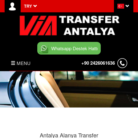
TRY
Whatsapp Destek Hattı
+90 2426061636
MENU
ANASAYFA
HABERLER
BELEK TRANSFER
İLETİŞİM
Antalya Alanya Transfer