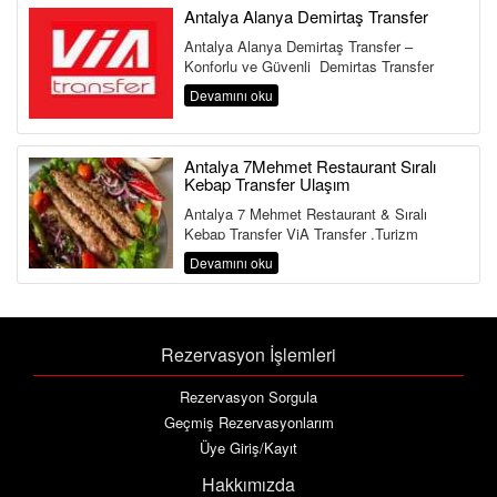
Antalya Alanya Demirtaş Transfer
Antalya Alanya Demirtaş Transfer –
Konforlu ve Güvenli Demirtaş Transfer
Hizmeti Antalya Havalimanı&...
Devamını oku
Antalya 7Mehmet Restaurant Sıralı
Kebap Transfer Ulaşım
Antalya 7 Mehmet Restaurant & Sıralı
Kebap Transfer ViA Transfer ,Turizm
Bakanlığı ve Ulaştırma Bakanlığına Bağlı ...
Devamını oku
Rezervasyon İşlemleri
Rezervasyon Sorgula
Geçmiş Rezervasyonlarım
Üye Giriş/Kayıt
Hakkımızda