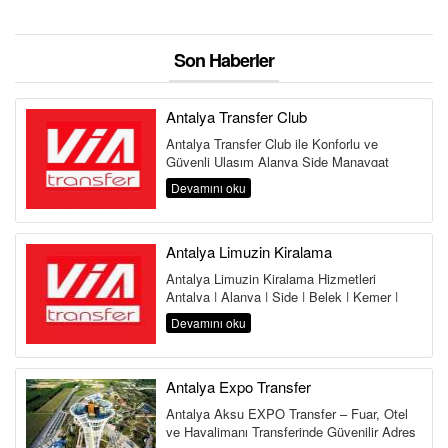
Son Haberler
Antalya Transfer Club
Antalya Transfer Club ile Konforlu ve
Güvenli Ulaşım Alanya Side Manavgat
Belek Kemer Kundu Lara Antalya
Devamını oku
Havalima...
Antalya Limuzin Kiralama
Antalya Limuzin Kiralama Hizmetleri
Antalya | Alanya | Side | Belek | Kemer |
Lara | Kundu | Land of Legends Antalya,...
Devamını oku
Antalya Expo Transfer
Antalya Aksu EXPO Transfer – Fuar, Otel
ve Havalimanı Transferinde Güvenilir Adres