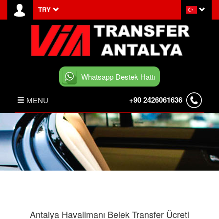
TRY
Whatsapp Destek Hattı
+90 2426061636
MENU
ANASAYFA
HABERLER
BELEK TRANSFER
İLETİŞİM
Antalya Havalimanı Belek Transfer Ücreti