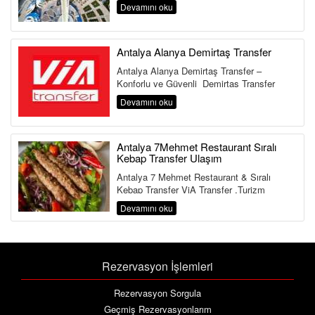
Antalya Aksu Transfer Hi...
Devamını oku
Antalya Alanya Demirtaş Transfer
Antalya Alanya Demirtaş Transfer –
Konforlu ve Güvenli Demirtaş Transfer
Hizmeti Antalya Havalimanı&...
Devamını oku
Antalya 7Mehmet Restaurant Sıralı
Kebap Transfer Ulaşım
Antalya 7 Mehmet Restaurant & Sıralı
Kebap Transfer ViA Transfer ,Turizm
Bakanlığı ve Ulaştırma Bakanlığına Bağlı ...
Devamını oku
Rezervasyon İşlemleri
Rezervasyon Sorgula
Geçmiş Rezervasyonlarım