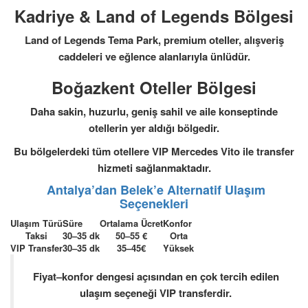
Kadriye & Land of Legends Bölgesi
Land of Legends Tema Park, premium oteller, alışveriş
caddeleri ve eğlence alanlarıyla ünlüdür.
Boğazkent Oteller Bölgesi
Daha sakin, huzurlu, geniş sahil ve aile konseptinde
otellerin yer aldığı bölgedir.
Bu bölgelerdeki tüm otellere
VIP Mercedes Vito
ile transfer
hizmeti sağlanmaktadır.
Antalya’dan Belek’e Alternatif Ulaşım
Seçenekleri
Ulaşım Türü
Süre
Ortalama Ücret
Konfor
Taksi
30–35 dk
50–55 €
Orta
VIP Transfer
30–35 dk
35–45€
Yüksek
Fiyat–konfor dengesi açısından en çok tercih edilen
ulaşım seçeneği
VIP transferdir
.