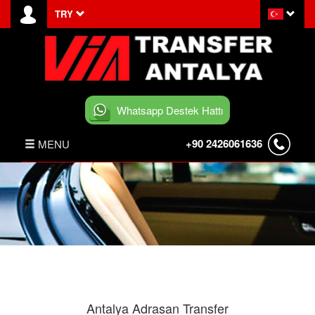
TRY
Whatsapp Destek Hattı
+90 2426061636
MENU
ANASAYFA
HABERLER
BELEK TRANSFER
İLETİŞİM
Antalya Adrasan Transfer