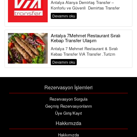
Antalya Alanya Demirtaş Transfer –
Konforlu ve Güvenli Demirtaş Transfer
Hizmeti Antalya Havalimanı&...
Devamını oku
Antalya 7Mehmet Restaurant Sıralı
Kebap Transfer Ulaşım
Antalya 7 Mehmet Restaurant & Sıralı
Kebap Transfer ViA Transfer ,Turizm
Bakanlığı ve Ulaştırma Bakanlığına Bağlı ...
Devamını oku
Rezervasyon İşlemleri
Rezervasyon Sorgula
Geçmiş Rezervasyonlarım
Üye Giriş/Kayıt
Hakkımızda
Hakkımızda