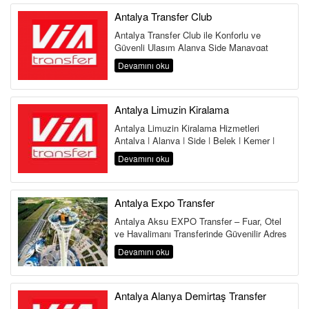
Antalya Transfer Club
Antalya Transfer Club ile Konforlu ve
Güvenli Ulaşım Alanya Side Manavgat
Belek Kemer Kundu Lara Antalya
Devamını oku
Havalima...
Antalya Limuzin Kiralama
Antalya Limuzin Kiralama Hizmetleri
Antalya | Alanya | Side | Belek | Kemer |
Lara | Kundu | Land of Legends Antalya,...
Devamını oku
Antalya Expo Transfer
Antalya Aksu EXPO Transfer – Fuar, Otel
ve Havalimanı Transferinde Güvenilir Adres
Antalya Aksu Transfer Hi...
Devamını oku
Antalya Alanya Demirtaş Transfer