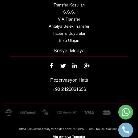
Transfer Koşulları
S.S.S.
ViA Transfer
Antalya Belek Transfer
Haber & Duyurular
Bize Ulaşın
Sosyal Medya
Rezervasyon Hattı
+90 2426061636
https://www.viaantalyatransfer.com/ © 2026 - Tüm Hakları Saklıdır -
Via Antalya Transfer