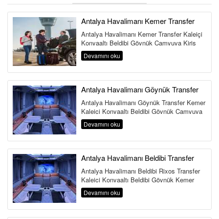
ÜYE GİRİŞİ / KAYIT
Antalya Havalimanı Kemer Transfer
Antalya Havalimanı Kemer Transfer Kaleiçi
Konyaaltı Beldibi Göynük Çamyuva Kiriş
Tekirova &Cced...
Devamını oku
Antalya Havalimanı Göynük Transfer
Antalya Havalimanı Göynük Transfer Kemer
Kaleiçi Konyaaltı Beldibi Göynük Çamyuva
Kir...
Devamını oku
Antalya Havalimanı Beldibi Transfer
Antalya Havalimanı Beldibi Rixos Transfer
Kaleiçi Konyaaltı Beldibi Göynük Kemer
Çamyuva Kiriş ...
Devamını oku