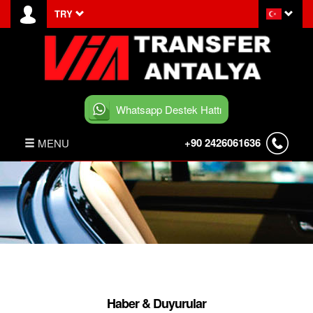
TRY
Whatsapp Destek Hattı
+90 2426061636
MENU
ANASAYFA
HABERLER
BELEK TRANSFER
İLETİŞİM
Haber & Duyurular