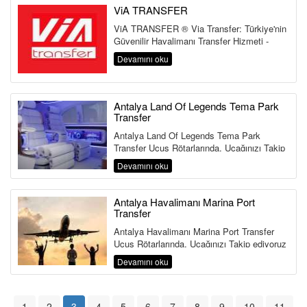
ViA TRANSFER
ViA TRANSFER ® Via Transfer: Türkiye'nin
Güvenilir Havalimanı Transfer Hizmeti -
TÜRSAB ...
Devamını oku
Antalya Land Of Legends Tema Park
Transfer
Antalya Land Of Legends Tema Park
Transfer Uçuş Rötarlarında, Uçağınızı Takip
ediyoruz Ve Sizi Hava...
Devamını oku
Antalya Havalimanı Marina Port
Transfer
Antalya Havalimanı Marina Port Transfer
Uçuş Rötarlarında, Uçağınızı Takip ediyoruz
Ve Sizi Havalim...
Devamını oku
1
2
3
4
5
6
7
8
9
10
11