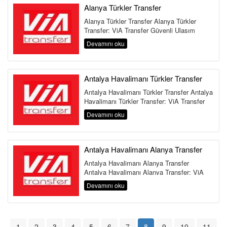
Alanya Türkler Transfer
Alanya Türkler Transfer Alanya Türkler
Transfer: ViA Transfer Güvenli Ulaşım
Rehberi Alanya'nın ...
Devamını oku
Antalya Havalimanı Türkler Transfer
Antalya Havalimanı Türkler Transfer Antalya
Havalimanı Türkler Transfer: ViA Transfer
Ulaşım Rehberi Alan...
Devamını oku
Antalya Havalimanı Alanya Transfer
Antalya Havalimanı Alanya Transfer
Antalya Havalimanı Alanya Transfer: ViA
Transfer Ulaşım Rehberi Akdeniz&...
Devamını oku
1
2
3
4
5
6
7
8
9
10
11