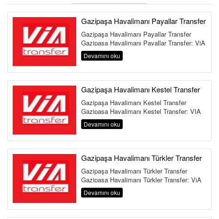
ÜYE GİRİŞİ / KAYIT
Gazipaşa Havalimanı Payallar Transfer
Gazipaşa Havalimanı Payallar Transfer
Gazipaşa Havalimanı Payallar Transfer: ViA
Transfer Ulaşım ve Tatil Rehberi A...
Devamını oku
Gazipaşa Havalimanı Kestel Transfer
Gazipaşa Havalimanı Kestel Transfer
Gazipaşa Havalimanı Kestel Transfer: VIA
Transfer Tatil Ulaşım Rehberi Alanya K...
Devamını oku
Gazipaşa Havalimanı Türkler Transfer
Gazipaşa Havalimanı Türkler Transfer
Gazipaşa Havalimanı Türkler Transfer: ViA
Transfer Ulaşım Rehberi Al...
Devamını oku