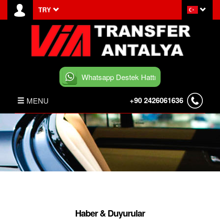
TRY
Whatsapp Destek Hattı
+90 2426061636
MENU
ANASAYFA
HABERLER
BELEK TRANSFER
İLETİŞİM
Haber & Duyurular