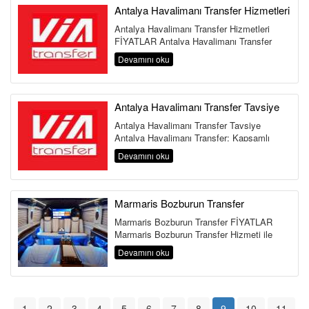
Antalya Havalimanı Transfer Hizmetleri
Antalya Havalimanı Transfer Hizmetleri
FİYATLAR Antalya Havalimanı Transfer
Hizmetleri Nedir ? ❤️ Antal...
Devamını oku
Antalya Havalimanı Transfer Tavsiye
Antalya Havalimanı Transfer Tavsiye
Antalya Havalimanı Transfer: Kapsamlı
Rehber ❤️ Antalya Havalimanı, Tü...
Devamını oku
Marmaris Bozburun Transfer
Marmaris Bozburun Transfer FİYATLAR
Marmaris Bozburun Transfer Hizmeti ile
Güvenli ve Konforlu Ulaşım Muğla&r...
Devamını oku
1
2
3
4
5
6
7
8
9
10
11