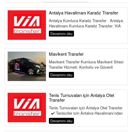
ÜYE GİRİŞİ / KAYIT
Antalya Havalimanı Karaöz Transfer
Antalya Kumluca Karaöz Transfer Antalya
Havalimanı Kumluca Karaöz Transfer: ViA
Transfer Güve...
Devamını oku
Mavikent Transfer
Mavikent Transfer Kumluca Mavikent Sitesi
Transfer Hizmeti: Konforlu ve Güvenli
Ulaşım Antalya'nın sakin v...
Devamını oku
Tenis Turnuvaları için Antalya Otel
Transfer
Tenis Turnuvaları için Antalya Otel Transfer
✔️ Tenisciler için Antalya Havalimanı’ndan
o...
Devamını oku