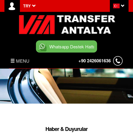
TRY
Whatsapp Destek Hattı
+90 2426061636
MENU
ANASAYFA
HABERLER
BELEK TRANSFER
İLETİŞİM
Haber & Duyurular