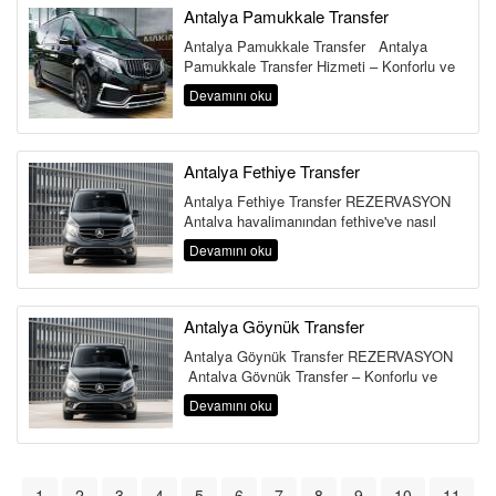
Antalya Pamukkale Transfer
Antalya Pamukkale Transfer Antalya
Pamukkale Transfer Hizmeti – Konforlu ve
Güvenli Yolculuk Ant...
Devamını oku
Antalya Fethiye Transfer
Antalya Fethiye Transfer REZERVASYON
Antalya havalimanından fethiye'ye nasıl
gidilir ? Antalya Fethiye Transfer...
Devamını oku
Antalya Göynük Transfer
Antalya Göynük Transfer REZERVASYON
Antalya Göynük Transfer – Konforlu ve
G&uu...
Devamını oku
1
2
3
4
5
6
7
8
9
10
11