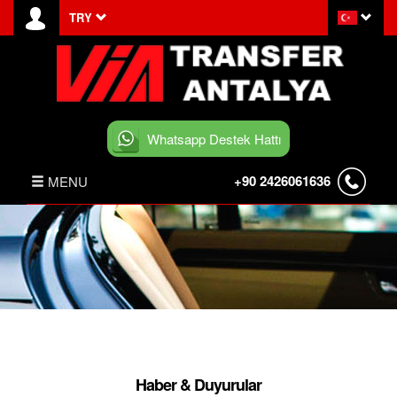
TRY
Whatsapp Destek Hattı
+90 2426061636
MENU
ANASAYFA
HABERLER
BELEK TRANSFER
İLETİŞİM
Haber & Duyurular