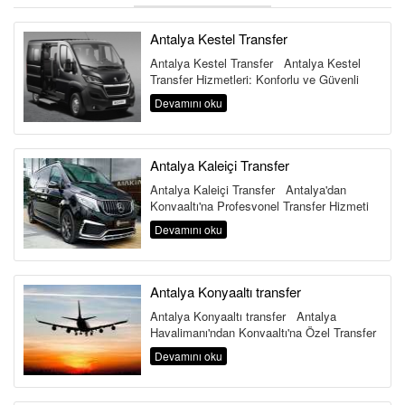
ÜYE GİRİŞİ / KAYIT
Antalya Kestel Transfer
Antalya Kestel Transfer Antalya Kestel
Transfer Hizmetleri: Konforlu ve Güvenli
Ulaşım Antalya’d...
Devamını oku
Antalya Kaleiçi Transfer
Antalya Kaleiçi Transfer Antalya'dan
Konyaaltı'na Profesyonel Transfer Hizmeti
Antalya Haval...
Devamını oku
Antalya Konyaaltı transfer
Antalya Konyaaltı transfer Antalya
Havalimanı'ndan Konyaaltı'na Özel Transfer
Hizmeti Antalya ...
Devamını oku